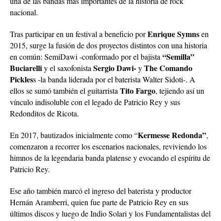
una de las bandas más importantes de la historia de rock
nacional.
Enrique Symns
Tras participar en un festival a beneficio por
en
2015, surge la fusión de dos proyectos distintos con una historia
“Semilla”
en común: SemiDawi -conformado por el bajista
Buciarelli
Sergio Dawi-
The Comando
y el saxofonista
y
Pickles
s -la banda liderada por el baterista Walter Sidoti-. A
Tito Fargo
ellos se sumó también el guitarrista
, tejiendo así un
vínculo indisoluble con el legado de Patricio Rey y sus
Redonditos de Ricota.
Kermesse Redonda”
En 2017, bautizados inicialmente como “
,
comenzaron a recorrer los escenarios nacionales, reviviendo los
himnos de la legendaria banda platense y evocando el espíritu de
Patricio Rey.
Ese año también marcó el ingreso del baterista y productor
Hernán Aramberri, quien fue parte de Patricio Rey en sus
últimos discos y luego de Indio Solari y los Fundamentalistas del