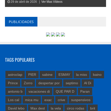
29 de abril de 2026 |
Ver Mas Vídeos
PUBLICIDADES
TAGS POPULARES
astroclap
PIER
sabine
ESMAY
la miss
baino
Prince
Zorro
despertar por
septimo
Al Di
antonio b
vacaciones di
QUE PAR D
Paran
Los cal
mica mu
exac
crive
suspensivos
David lebo
Max dest
la vela
circo rodas
brit