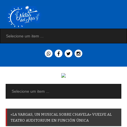
«
L
A
V
A
R
G
A
S
,
U
N
M
U
S
I
C
A
L
S
O
B
R
E
C
H
A
V
E
L
A
»
V
U
E
L
V
E
A
L
T
E
A
T
R
O
A
U
D
I
T
O
R
I
U
M
E
N
F
U
N
C
I
Ó
N
Ú
N
I
C
A