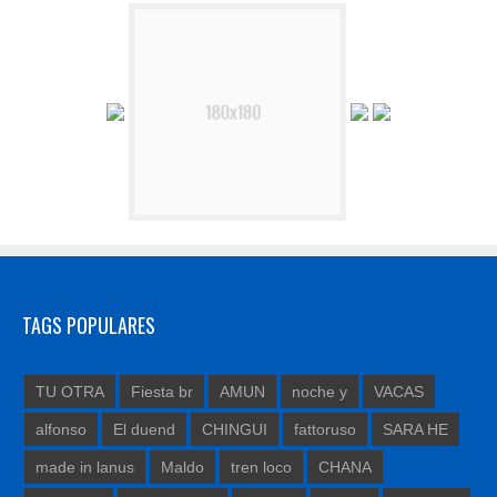
TAGS POPULARES
TU OTRA
Fiesta br
AMUN
noche y
VACAS
alfonso
El duend
CHINGUI
fattoruso
SARA HE
made in lanus
Maldo
tren loco
CHANA