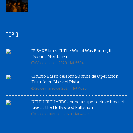
TOP 3
JP SAXE lanza If The World Was Ending ft.
Evaluna Montaner
08 de abril de 2020 |
5594
Claudio Basso celebra 20 años de Operación
Triunfo en Mar del Plata
26 de marzo de 2024 |
4625
KEITH RICHARDS anuncia super deluxe box set
Live at the Hollywood Palladium
02 de octubre de 2020 |
4320