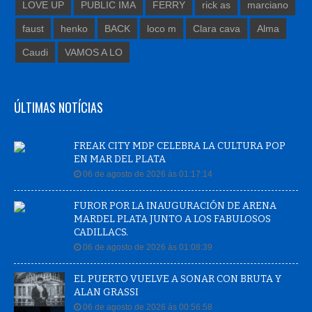
LOVE UP
PUBLIC IMA
FERRY
rick as
marciano
faust
henko
BACK
loco m
Clara cava
Alma
Caudi
VAMOS A LO
ÚLTIMAS NOTÍCIAS
FREAK CITY MDP CELEBRA LA CULTURA POP
EN MAR DEL PLATA
06 de agosto de 2026 às 01:17:14
FUROR POR LA INAUGURACIÓN DE ARENA
MARDEL PLATA JUNTO A LOS FABULOSOS
CADILLACS.
06 de agosto de 2026 às 01:08:39
EL PUERTO VUELVE A SONAR CON BRUTA Y
ALAN GRASSI
06 de agosto de 2026 às 00:56:58