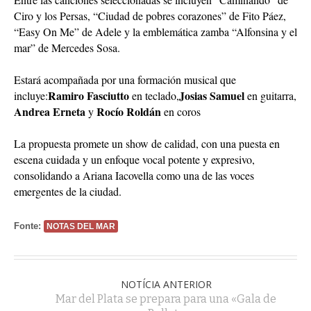
Ciro y los Persas, “Ciudad de pobres corazones” de Fito Páez,
“Easy On Me” de Adele y la emblemática zamba “Alfonsina y el
mar” de Mercedes Sosa.
Estará acompañada por una formación musical que
Ramiro Fasciutto
Josias Samuel
incluye:
en teclado,
en guitarra,
Andrea Erneta
Rocío Roldán
y
en coros
La propuesta promete un show de calidad, con una puesta en
escena cuidada y un enfoque vocal potente y expresivo,
consolidando a Ariana Iacovella como una de las voces
emergentes de la ciudad.
Fonte:
NOTAS DEL MAR
NOTÍCIA ANTERIOR
Mar del Plata se prepara para una «Gala de