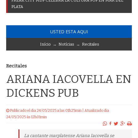
F
R
E
A
K
C
I
T
Y
M
D
P
C
E
L
E
B
R
A
L
A
C
U
L
T
U
R
A
P
O
P
E
N
M
A
R
D
E
L
P
L
A
T
A
USTED ESTA AQUI
Início
→
Notícias
→
Recitales
Recitales
ARIANA IACOVELLA EN
DICKENS PUB
Publicado el dia 24/05/2025 a las 01h25min | Atualizado dia
24/05/2025 às 12h01min
La cantante marplatense Ariana Iacovella se