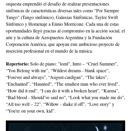
orquesta emprendió el desafío de realizar presentaciones
sinfónicas de características diversas tales como "Por Siempre
Tango" (Tango sinfónico), Galaxias Sinfónicas, Taylor Swift
Sinfónico y Homenaje a Ennio Morricone. Cada una de estas
oportunidades llegó gracias al compromiso en la acción social, el
arte y la cultura de Aeropuertos Argentina y la Fundación
Corporación América, que apoyan éste ambicioso proyecto de
inserción profesional en el mundo de la música.
Repertorio:
Solo de piano: "loml", Intro – “Cruel Summer”,
“You Belong with me”, “Wildest dreams - blank space”,
“Forever and always”, “August-cardigan”, “The lakes”,
“Enchanted”, “Haunted”, “The smallest man who ever lived”,
“How did it end”, “I can do it with a broken heart”, “Karma”,
“Bad blood - Should’ve said no”, “Look what you made me do”,
“All too well – 22”, “Willow - shake it off”, “Love story” y
“You’re on your own, kid”.