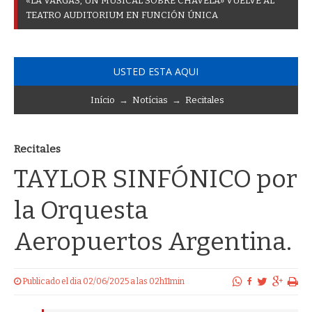
«
L
A
V
A
R
G
A
S
,
U
N
M
U
S
I
C
A
L
S
O
B
R
E
C
H
A
V
E
L
A
»
V
U
E
L
V
E
A
L
T
E
A
T
R
O
A
U
D
I
T
O
R
I
U
M
E
N
F
U
N
C
I
Ó
N
Ú
N
I
C
A
USTED ESTA AQUI
Início
→
Notícias
→
Recitales
Recitales
TAYLOR SINFÓNICO por
la Orquesta
Aeropuertos Argentina.
Publicado el dia 02/06/2025 a las 02h11min