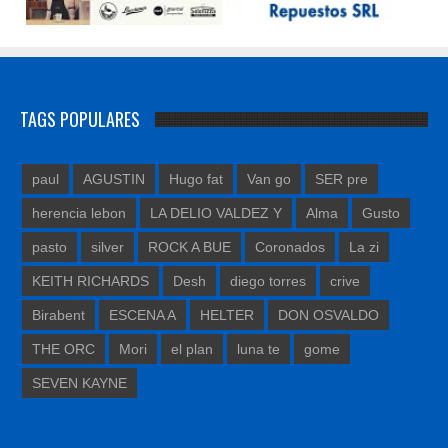
TAGS POPULARES
paul
AGUSTIN
Hugo fat
Van go
SER pre
herencia lebon
LA DELIO VALDEZ Y
Alma
Gusto
pasto
silver
ROCK A BUE
Coronados
La zi
KEITH RICHARDS
Desh
diego torres
crive
Birabent
ESCENA A
HELTER
DON OSVALDO
THE ORC
Mori
el plan
luna te
gome
SEVEN KAYNE