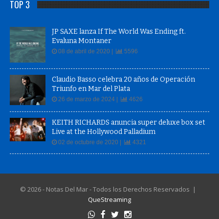
TOP 3
JP SAXE lanza If The World Was Ending ft.
Evaluna Montaner
08 de abril de 2020 |
5596
Claudio Basso celebra 20 años de Operación
Triunfo en Mar del Plata
26 de marzo de 2024 |
4626
KEITH RICHARDS anuncia super deluxe box set
Live at the Hollywood Palladium
02 de octubre de 2020 |
4321
© 2026 - Notas Del Mar - Todos los Derechos Reservados |
QueStreaming