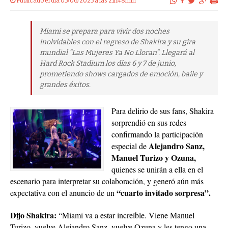
Publicado el dia 05/06/2025 a las 21h48min
Miami se prepara para vivir dos noches
inolvidables con el regreso de Shakira y su gira
mundial “Las Mujeres Ya No Lloran”. Llegará al
Hard Rock Stadium los días 6 y 7 de junio,
prometiendo shows cargados de emoción, baile y
grandes éxitos.
Para delirio de sus fans, Shakira
sorprendió en sus redes
confirmando la participación
Alejandro Sanz,
especial de
Manuel Turizo y Ozuna,
quienes se unirán a ella en el
escenario para interpretar su colaboración, y generó aún más
“cuarto invitado sorpresa”.
expectativa con el anuncio de un
Dijo Shakira:
“Miami va a estar increíble. Viene Manuel
Turizo, vuelve Alejandro Sanz, vuelve Ozuna y les tengo una