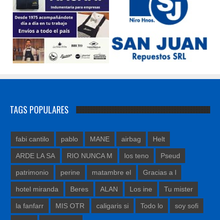
TAGS POPULARES
fabi cantilo
pablo
MANE
airbag
Helt
ARDE LA SA
RIO NUNCA M
los teno
Pseud
patrimonio
perine
matambre el
Gracias a l
hotel miranda
Beres
ALAN
Los ine
Tu mister
la fanfarr
MIS OTR
caligaris si
Todo lo
soy sofi