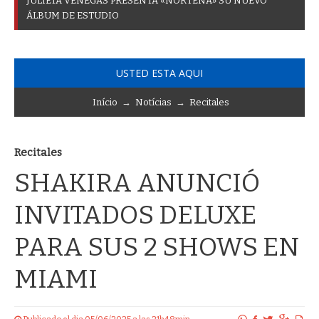
J
U
L
I
E
T
A
V
E
N
E
G
A
S
P
R
E
S
E
N
T
A
«
N
O
R
T
E
Ñ
A
»
S
U
N
U
E
V
O
Á
L
B
U
M
D
E
E
S
T
U
D
I
O
USTED ESTA AQUI
Início
→
Notícias
→
Recitales
Recitales
SHAKIRA ANUNCIÓ
INVITADOS DELUXE
PARA SUS 2 SHOWS EN
MIAMI