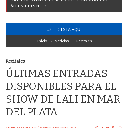
J
U
L
I
E
T
A
V
E
N
E
G
A
S
P
R
E
S
E
N
T
A
«
N
O
R
T
E
Ñ
A
»
S
U
N
U
E
V
O
Á
L
B
U
M
D
E
E
S
T
U
D
I
O
USTED ESTA AQUI
Início
→
Notícias
→
Recitales
Recitales
ÚLTIMAS ENTRADAS
DISPONIBLES PARA EL
SHOW DE LALI EN MAR
DEL PLATA