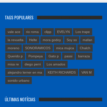
TAGS POPULARES
vale ace
rio roma
clipp
EVELYN
Los trape
la revuelta
Helte
mora godoy
Soy so
mafan
moreno
SONORAMICOS
mica mujica
Chalch
Querido p
Pompeya
Gato p
passi
barraza
misa re
diego perri
Los amados
alejandro lerner en ma
KEITH RICHARDS
VAN M
sonido urbano
ÚLTIMAS NOTÍCIAS