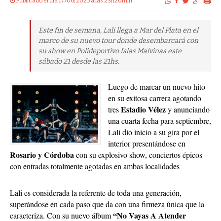
Publicado el dia 17/06/2025 a las 23h20min
Este fin de semana, Lali llega a Mar del Plata en el
marco de su nuevo tour donde desembarcará con
su show en Polideportivo Islas Malvinas este
sábado 21 desde las 21hs.
Luego de marcar un nuevo hito
en su exitosa carrera agotando
Estadio Vélez
tres
y anunciando
una cuarta fecha para septiembre,
Lali dio inicio a su gira por el
interior presentándose en
Rosario y Córdoba
con su explosivo show, conciertos épicos
con entradas totalmente agotadas en ambas localidades
Lali es considerada la referente de toda una generación,
superándose en cada paso que da con una firmeza única que la
“No Vayas A Atender
caracteriza. Con su nuevo álbum