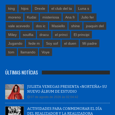
king
hijos
Drexle
el club del ta
Luna s
moreno
Kudai
misteriosa
Ana fr
Julio fer
vale acevedo
dos ic
Masiello
shine
joaquin del
Miley
soulfia
dracu
el princi
El principi
Jugando
fede m
Soy sof
el duen
Mi padre
tom
llamando
Voye
ÚLTIMAS NOTÍCIAS
JULIETA VENEGAS PRESENTA «NORTEÑA» SU
NUEVO ÁLBUM DE ESTUDIO
07 de agosto de 2026 às 02:04:42
ACTIVIDADES PARA CONMEMORAR EL DÍA
DEL REALIZADOR Y LA REALIZADORA
AUDIOVISUAL MARPLATENSE