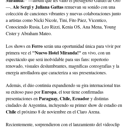
Ale Sergi y Juliana Gattas
—,
renuevan su sonido con una
colección de canciones vibrantes y nuevas colaboraciones junto
a artistas como Nicki Nicole, Tini, Fito Páez, Vicentico,
Conociendo Rusia, Leo Rizzi, Kenia OS, Ana Mena, Young
Cister y Abraham Mateo.
Ferro
Los shows en
serán una oportunidad única para vivir por
"Nuevo Hotel Miranda!"
primera vez el
en vivo, con un
espectáculo que será inolvidable para sus fans: repertorio
renovado, visuales deslumbrantes, magníficas coreografías y la
energía arrolladora que caracteriza a sus presentaciones.
Además, el dúo continúa expandiendo su gira internacional tras
Europa
su exitoso paso por
, el tour tiene confirmadas
Paraguay, Chile, Ecuador
presentaciones en
y distintas
ciudades de Argentina, incluyendo su primer show de estadio en
Chile
el próximo 8 de noviembre en el Claro Arena.
Recientemente, sorprendieron con el lanzamiento del videoclip
“Plutón”,
de
una emotiva balada con la participación de