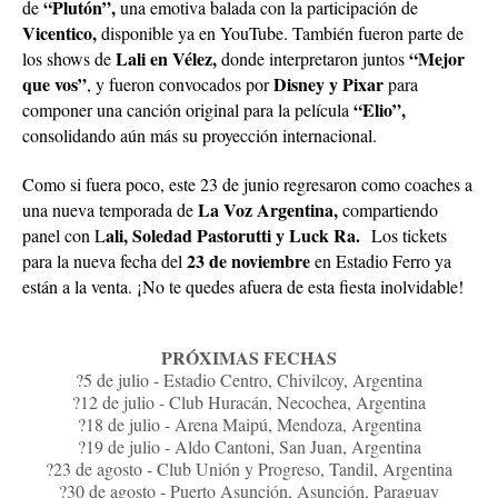
Vicentico,
disponible ya en YouTube. También fueron parte de
Lali en Vélez,
“Mejor
los shows de
donde interpretaron juntos
que vos”
Disney y
Pixar
, y fueron convocados por
para
“Elio”,
componer una canción original para la película
consolidando aún más su proyección internacional.
Como si fuera poco, este 23 de junio regresaron como coaches a
La Voz Argentina,
una nueva temporada de
compartiendo
ali, Soledad Pastorutti y Luck Ra.
panel con L
Los tickets
23 de noviembre
para la nueva fecha del
en Estadio Ferro ya
están a la venta. ¡No te quedes afuera de esta fiesta inolvidable!
PRÓXIMAS FECHAS
?5 de julio - Estadio Centro, Chivilcoy, Argentina
?12 de julio - Club Huracán, Necochea, Argentina
?18 de julio - Arena Maipú, Mendoza, Argentina
?19 de julio - Aldo Cantoni, San Juan, Argentina
?23 de agosto - Club Unión y Progreso, Tandil, Argentina
?30 de agosto - Puerto Asunción, Asunción, Paraguay
?27 de septiembre - Metropolitano, Rosario, Argentina