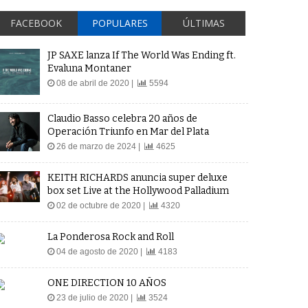
FACEBOOK
POPULARES
ÚLTIMAS
JP SAXE lanza If The World Was Ending ft.
Evaluna Montaner
08 de abril de 2020 |
5594
Claudio Basso celebra 20 años de
Operación Triunfo en Mar del Plata
26 de marzo de 2024 |
4625
KEITH RICHARDS anuncia super deluxe
box set Live at the Hollywood Palladium
02 de octubre de 2020 |
4320
La Ponderosa Rock and Roll
04 de agosto de 2020 |
4183
ONE DIRECTION 10 AÑOS
23 de julio de 2020 |
3524