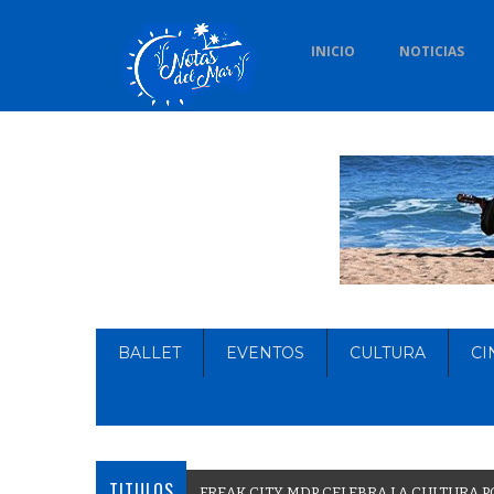
INICIO
NOTICIAS
BALLET
EVENTOS
CULTURA
CI
TITULOS
F
R
E
A
K
C
I
T
Y
M
D
P
C
E
L
E
B
R
A
L
A
C
U
L
T
U
R
A
P