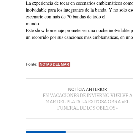
La experiencia de tocar en escenarios emblemáticos como
inolvidable para los integrantes de la banda. Y no solo e
escenario con más de 70 bandas de todo el
mundo.
Este show homenaje promete ser una noche inolvidable pa
un recorrido por sus canciones más emblemáticas, en uno d
Fonte:
NOTAS DEL MAR
NOTÍCIA ANTERIOR
EN VACACIONES DE INVIERNO VUELVE A
MAR DEL PLATA LA EXITOSA OBRA «EL
FUNERAL DE LOS OBJETOS»