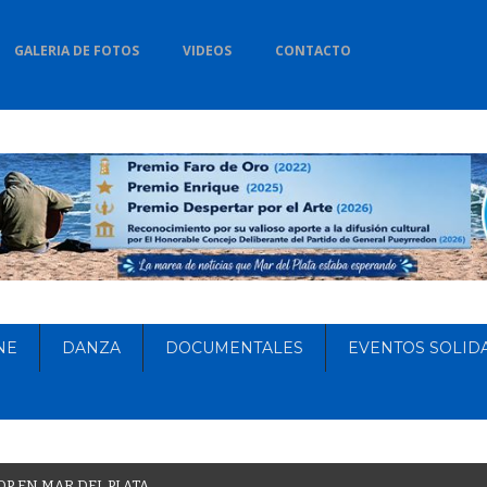
GALERIA DE FOTOS
VIDEOS
CONTACTO
NE
DANZA
DOCUMENTALES
EVENTOS SOLID
O
P
E
N
M
A
R
D
E
L
P
L
A
T
A