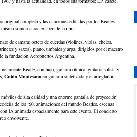
1967 y hasta la actualidad, en todos sus formatos: LP, casete,
a original completa y las canciones editadas por los Beatles
 mismo sonido característico de la obra.
mato de cámara: octeto de cuerdas (violines, violas, chelos,
rinetes y saxos), piano, timbales y arpa, dirigidos por el maestro
 de la fundación Aeropuertos Argentina.
netamente Beatle, con bajo, guitarra rítmica, guitarra solista y
Guido Montesano
s,
en guitarra sintetizada y el arreglador
 móviles de alta calidad y una enorme pantalla de proyección
sicodelia de los ‘60, animaciones del mundo Beatles, escenas
s con IA animada espacialmente para este evento. El concierto
reo envolvente.