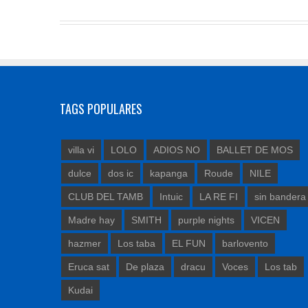
TAGS POPULARES
villa vi
LOLO
ADIOS NO
BALLET DE MOS
dulce
dos ic
kapanga
Roude
NILE
CLUB DEL TAMB
Intuic
LA RE FI
sin bandera
Madre hay
SMITH
purple nights
VICEN
hazmer
Los taba
EL FUN
barlovento
Eruca sat
De plaza
dracu
Voces
Los tab
Kudai