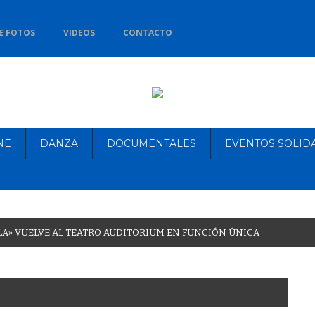
E FOTOS
VIDEOS
CONTACTO
NE
DANZA
DOCUMENTALES
EVENTOS SOLID
L
A
»
V
U
E
L
V
E
A
L
T
E
A
T
R
O
A
U
D
I
T
O
R
I
U
M
E
N
F
U
N
C
I
Ó
N
Ú
N
I
C
A