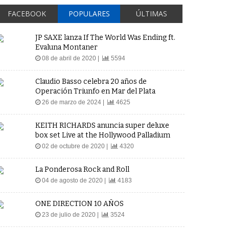
FACEBOOK
POPULARES
ÚLTIMAS
JP SAXE lanza If The World Was Ending ft.
Evaluna Montaner
08 de abril de 2020 |
5594
Claudio Basso celebra 20 años de
Operación Triunfo en Mar del Plata
26 de marzo de 2024 |
4625
KEITH RICHARDS anuncia super deluxe
box set Live at the Hollywood Palladium
02 de octubre de 2020 |
4320
La Ponderosa Rock and Roll
04 de agosto de 2020 |
4183
ONE DIRECTION 10 AÑOS
23 de julio de 2020 |
3524