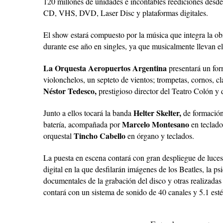
120 millones de unidades e incontables reediciones desde 
CD, VHS, DVD, Laser Disc y plataformas digitales.
El show estará compuesto por la música que integra la obr
durante ese año en singles, ya que musicalmente llevan el
La Orquesta Aeropuertos Argentina
presentará un for
violonchelos, un septeto de vientos; trompetas, cornos, cla
Néstor Tedesco,
prestigioso director del Teatro Colón y
Helter Skelter,
Junto a ellos tocará la banda
de formación 
Marcelo Montesano
batería, acompañada por
en teclado
Tincho Cabello
orquestal
en órgano y teclados.
La puesta en escena contará con gran despliegue de luces
digital en la que desfilarán imágenes de los Beatles, la p
documentales de la grabación del disco y otras realizada
contará con un sistema de sonido de 40 canales y 5.1 esté