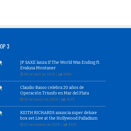
OP 3
JP SAXE lanza If The World Was Ending ft.
Evaluna Montaner
08 de abril de 2020 |
5594
Claudio Basso celebra 20 años de
Operación Triunfo en Mar del Plata
26 de marzo de 2024 |
4625
KEITH RICHARDS anuncia super deluxe
box set Live at the Hollywood Palladium
02 de octubre de 2020 |
4320