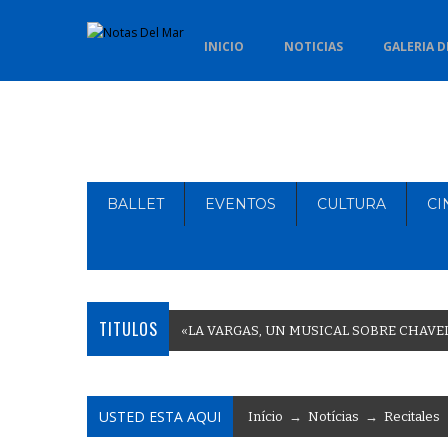
INICIO
NOTICIAS
GALERIA D
BALLET
EVENTOS
CULTURA
CI
TITULOS
«
L
A
V
A
R
G
A
S
,
U
N
M
U
S
I
C
A
L
S
O
B
R
E
C
H
A
V
E
USTED ESTA AQUI
Início
→
Notícias
→
Recitales