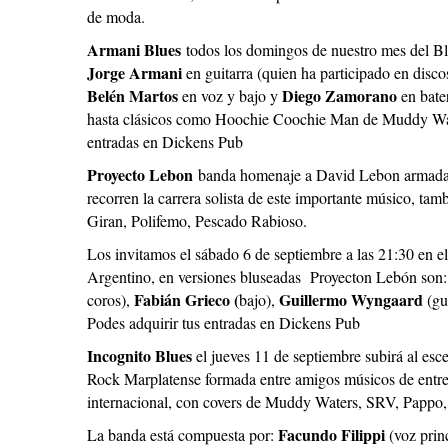
de moda.
Armani Blues
t
odos los domingos de nuestro mes del Bl
Jorge Armani
en guitarra (quien ha participado en disc
Belén Martos
Diego Zamorano
en voz y bajo y
en bate
hasta clásicos como Hoochie Coochie Man de Muddy Wate
entradas en Dickens Pub
Proyecto Lebon
b
anda homenaje a David Lebon armada e
recorren la carrera solista de este importante músico, ta
Giran, Polifemo, Pescado Rabioso.
Los invitamos el sábado 6 de septiembre a las 21:30 en el
Argentino, en versiones bluseadas Proyecton Lebón son
Fabián Grieco (
Guillermo Wyngaard
coros),
bajo),
(gu
Podes adquirir tus entradas en Dickens Pub
Incognito Blues
el jueves 11 de septiembre subirá al es
Rock Marplatense formada entre amigos músicos de entre 
internacional, con covers de Muddy Waters, SRV, Pappo, 
Facundo Filippi
La banda está compuesta por:
(voz prin