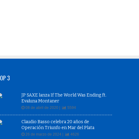
OP 3
JP SAXE lanza If The World Was Ending ft.
Evaluna Montaner
08 de abril de 2020 |
5594
Claudio Basso celebra 20 años de
Operación Triunfo en Mar del Plata
26 de marzo de 2024 |
4626