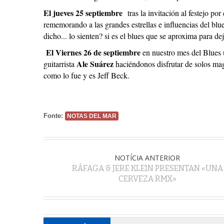
El jueves 25 septiembre
tras la invitación al festejo po
rememorando a las grandes estrellas e influencias del blue
dicho... lo sienten? si es el blues que se aproxima para d
El Viernes 26 de septiembre
en nuestro mes del Blues 
Ale Suárez
guitarrista
haciéndonos disfrutar de solos mag
como lo fue y es Jeff Beck.
Fonte:
NOTAS DEL MAR
NOTÍCIA ANTERIOR
RÁFAGA & JERE KLEIN PRESENTAN «UNA
CERVEZA RMX»