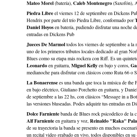
Mateo Morel
Caleb Montenegro
(batería),
(Saxofón), A
Piedra Libre
el viernes 12 de septiembre en Dickens Pub
Hendrix por parte del trío Piedra Libre, conformado por
Daniel Hoyos
en batería, pudiendo disfrutar una noche d
entradas en Dickens Pub
Jueces De Marmol
todos los viernes de septiembre a la
uno de los primeros tributos locales dedicado al gran Nor
Blues como su etapa más rockera con Riff. Es un quintet
Leonardo
Miguel Kelly
Ga
en guitarra,
en bajo y coros,
medianoche para disfrutar con clásicos como Ruta 66 o S
La Bonaerense
es una banda que toca la música de the P
en bajo eléctrico, Giuliano Porchetto en guitarra, y Dani
de septiembre a las 22 hs, con clásicos “Message in a Bo
las versiones bluseadas. Podes adquirir tus entradas en D
Dolce Farniente
banda de Blues rock psicodelico de la c
Alf Farniente
Reinaldo "Raka" Pala
en guitarra y voz,
de su trayectoria la banda se presento en muchos escenari
un recital video grabado en vivo, todos disponibles en su