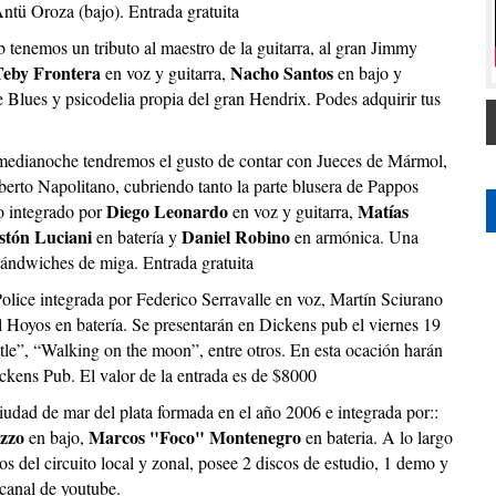
ntü Oroza (bajo). Entrada gratuita
 tenemos un tributo al maestro de la guitarra, al gran Jimmy
Teby Frontera
Nacho Santos
en voz y guitarra,
en bajo y
e Blues y psicodelia propia del gran Hendrix. Podes adquirir tus
 medianoche tendremos el gusto de contar con Jueces de Mármol,
berto Napolitano, cubriendo tanto la parte blusera de Pappos
Diego Leonardo
Matías
o integrado por
en voz y guitarra,
stón Luciani
Daniel Robino
en batería y
en armónica. Una
ándwiches de miga. Entrada gratuita
olice integrada por Federico Serravalle en voz, Martín Sciurano
el Hoyos en batería. Se presentarán en Dickens pub el viernes 19
ttle”, “Walking on the moon”, entre otros. En esta ocación harán
ickens Pub. El valor de la entrada es de $8000
iudad de mar del plata formada en el año 2006 e integrada por::
zzo
Marcos "Foco" Montenegro
en bajo,
en bateria. A lo largo
os del circuito local y zonal, posee 2 discos de estudio, 1 demo y
 canal de youtube.