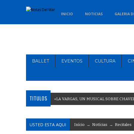
INICIO
NOTICIAS
GALERIA D
BALLET
EVENTOS
CULTURA
CI
TITULOS
«
L
A
V
A
R
G
A
S
,
U
N
M
U
S
I
C
A
L
S
O
B
R
E
C
H
A
V
E
USTED ESTA AQUI
Início
→
Notícias
→
Recitales