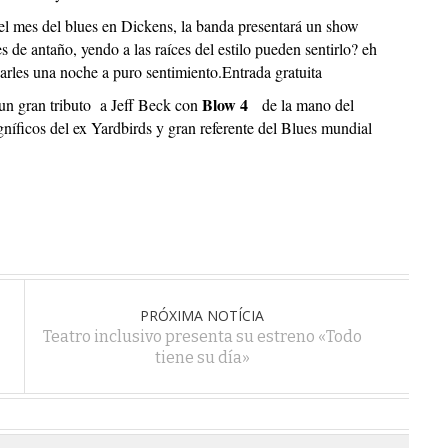
r el mes del blues en Dickens, la banda presentará un show
s de antaño, yendo a las raíces del estilo pueden sentirlo? eh
ejarles una noche a puro sentimiento.Entrada gratuita
Blow 4
un gran tributo a Jeff Beck con
de la mano del
níficos del ex Yardbirds y gran referente del Blues mundial
PRÓXIMA NOTÍCIA
Teatro inclusivo presenta su estreno «Todo
tiene su día»