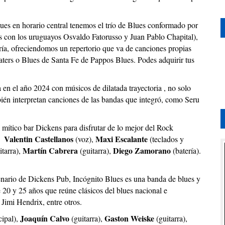
ues en horario central tenemos el trío de Blues conformado por
os con los uruguayos Osvaldo Fatorusso y Juan Pablo Chapital),
ría, ofreciendomos un repertorio que va de canciones propias
rs o Blues de Santa Fe de Pappos Blues. Podes adquirir tus
n el año 2024 con músicos de dilatada trayectoria , no solo
mbién interpretan canciones de las bandas que integró, como Seru
 mítico bar Dickens para disfrutar de lo mejor del Rock
Valentin Castellanos
Maxi Escalante
:
(voz),
(teclados y
Martín Cabrera
Diego Zamorano
itarra),
(guitarra),
(batería).
cenario de Dickens Pub, Incógnito Blues es una banda de blues y
20 y 25 años que reúne clásicos del blues nacional e
Jimi Hendrix, entre otros.
Joaquín Calvo
Gaston Weiske
cipal),
(guitarra),
(guitarra),