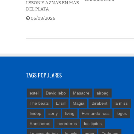
LEBON Y AZNAR EN MAR
DEL PLATA
06/08/2026
TAGS POPULARES
estel
David lebo
Masacre
airbag
The beats
El sill
Magia
Birabent
la miss
Inidep
ser y
living
Fernando ross
logos
Rancheros
herederos
los tipitos
La casa de ber
la vela
gaba
Fede mo