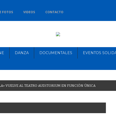
E FOTOS
VIDEOS
CONTACTO
NE
DANZA
DOCUMENTALES
EVENTOS SOLID
L
A
»
V
U
E
L
V
E
A
L
T
E
A
T
R
O
A
U
D
I
T
O
R
I
U
M
E
N
F
U
N
C
I
Ó
N
Ú
N
I
C
A