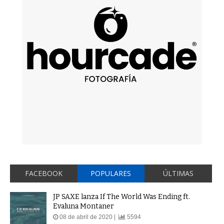
FACEBOOK
POPULARES
ÚLTIMAS
JP SAXE lanza If The World Was Ending ft.
Evaluna Montaner
08 de abril de 2020 |
5594