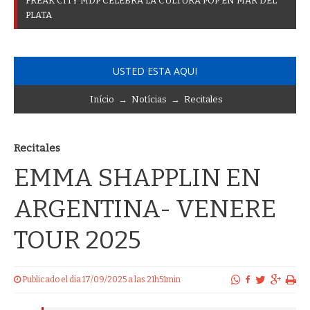
F
R
E
A
K
C
I
T
Y
M
D
P
C
E
L
E
B
R
A
L
A
C
U
L
T
U
R
A
P
O
P
E
N
M
A
R
D
E
L
P
L
A
T
A
USTED ESTA AQUI
Início
→
Notícias
→
Recitales
Recitales
EMMA SHAPPLIN EN
ARGENTINA- VENERE
TOUR 2025
Publicado el dia 17/09/2025 a las 21h51min