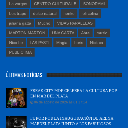
La vargas
CENTRO CULTURAL B
SONORAMI
Los trape
dulce natural
henko
feli colina
juliana gatta
Mucho
VIDAS PARALELAS
MARTON MARTON
UNA CARTA
Abre
music
Nico be
LAS PASTI
Magia
boris
Nick ca
PUBLIC IMA
ÚLTIMAS NOTÍCIAS
FREAK CITY MDP CELEBRA LA CULTURA POP
EN MAR DEL PLATA
06 de agosto de 2026 às 01:17:14
FUROR POR LA INAUGURACIÓN DE ARENA
MARDEL PLATA JUNTO A LOS FABULOSOS