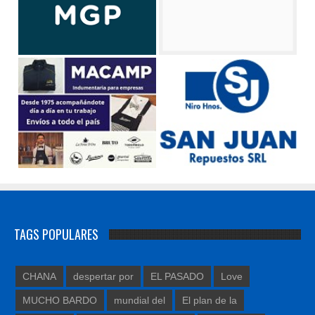
TAGS POPULARES
CHANA
despertar por
EL PASADO
Love
MUCHO BARDO
mundial del
El plan de la