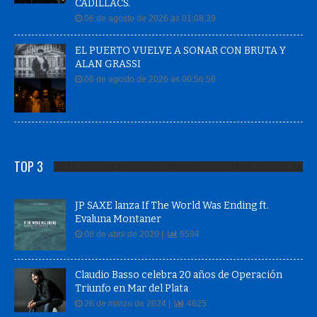
CADILLACS.
06 de agosto de 2026 às 01:08:39
EL PUERTO VUELVE A SONAR CON BRUTA Y
ALAN GRASSI
06 de agosto de 2026 às 00:56:58
TOP 3
JP SAXE lanza If The World Was Ending ft.
Evaluna Montaner
08 de abril de 2020 |
5594
Claudio Basso celebra 20 años de Operación
Triunfo en Mar del Plata
26 de marzo de 2024 |
4625