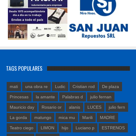
TAGS POPULARES
mati
una obra re
Ludic
Cristian rod
De plaza
Princesas
la amante
Palabras d
julio fernan
Mauricio day
Rosario or
alanis
LUCES
julio fern
La gorda
matungo
mica mu
Marili
MADRE
Teatro ciego
LIMON
hijo
Luciano p
ESTRENOS