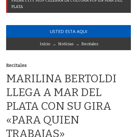
F
R
E
A
K
C
I
T
Y
M
D
P
C
E
L
E
B
R
A
L
A
C
U
L
T
U
R
A
P
O
P
E
N
M
A
R
D
E
L
P
L
A
T
A
USTED ESTA AQUI
Início
→
Notícias
→
Recitales
Recitales
MARILINA BERTOLDI
LLEGA A MAR DEL
PLATA CON SU GIRA
«PARA QUIEN
TRABAJAS»