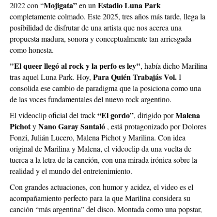
Mojigata”
Estadio Luna Park
2022 con “
en un
completamente colmado. Este 2025, tres años más tarde, llega la
posibilidad de disfrutar de una artista que nos acerca una
propuesta madura, sonora y conceptualmente tan arriesgada
como honesta.
"El queer llegó al rock y la perfo es ley"
, había dicho Marilina
Para Quién Trabajás Vol.
tras aquel Luna Park. Hoy,
I
consolida ese cambio de paradigma que la posiciona como una
de las voces fundamentales del nuevo rock argentino.
“El gordo”
Malena
El videoclip oficial del track
, dirigido por
Pichot
Nano Garay Santaló
y
, está protagonizado por Dolores
Fonzi, Julián Lucero, Malena Pichot y Marilina. Con idea
original de Marilina y Malena, el videoclip da una vuelta de
tuerca a la letra de la canción, con una mirada irónica sobre la
realidad y el mundo del entretenimiento.
Con grandes actuaciones, con humor y acidez, el video es el
acompañamiento perfecto para la que Marilina considera su
canción “más argentina” del disco. Montada como una popstar,