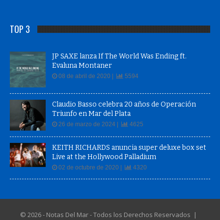
TOP 3
JP SAXE lanza If The World Was Ending ft.
Evaluna Montaner
08 de abril de 2020 |
5594
Claudio Basso celebra 20 años de Operación
Triunfo en Mar del Plata
26 de marzo de 2024 |
4625
KEITH RICHARDS anuncia super deluxe box set
Live at the Hollywood Palladium
02 de octubre de 2020 |
4320
© 2026 - Notas Del Mar - Todos los Derechos Reservados |