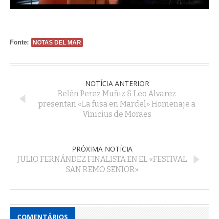
Fonte:
NOTAS DEL MAR
NOTÍCIA ANTERIOR
Belén Perez Muñiz & Leo Alvarez
presentan «La fusa en Mardel» Homenaje a
Vinicius de Moraes
PRÓXIMA NOTÍCIA
JULIO FERNÁNDEZ FINALISTA EN EL «FESTIVAL
SAN REMO SENIOR»
COMENTÁRIOS