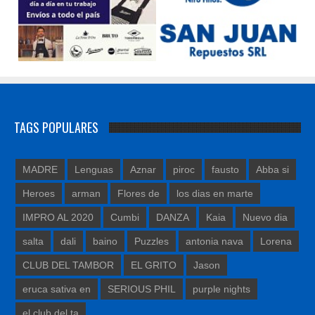
TAGS POPULARES
MADRE
Lenguas
Aznar
piroc
fausto
Abba si
Heroes
arman
Flores de
los dias en marte
IMPRO AL 2020
Cumbi
DANZA
Kaia
Nuevo dia
salta
dali
baino
Puzzles
antonia nava
Lorena
CLUB DEL TAMBOR
EL GRITO
Jason
eruca sativa en
SERIOUS PHIL
purple nights
el club del ta