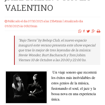
VALENTINO
Publicado el dia 07/10/2025 a las 23h41min | Atualizado dia
09/10/2025 às 00h33min
“Bajo Tierra” by Bebop Club, el nuevo espacio
inauguró este verano presenta este show especial
que trae lo mejor de tres leyendas de la música:
Stevie Wonder, Burt Bacharach y Tom Jobim.
Viernes 10 de Octubre a las 20:00 y 22:00 hs.
Un viaje sonoro que recorrerá
los éxitos más inolvidables de
estos genios de la música,
fusionando el soul, el jazz y la
bossa nova en una experiencia
única.