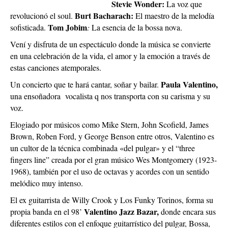
Stevie Wonder:
La voz que
Burt Bacharach:
revolucionó el soul.
El maestro de la melodía
Tom Jobim
sofisticada.
:
La esencia de la bossa nova.
Vení y disfruta de un espectáculo donde la música se convierte
en una celebración de la vida, el amor y la emoción a través de
estas canciones atemporales.
Paula Valentino,
Un concierto que te hará cantar, soñar y bailar.
una ensoñadora vocalista q nos transporta con su carisma y su
voz.
Elogiado por músicos como Mike Stern, John Scofield, James
Brown, Roben Ford, y George Benson entre otros, Valentino es
un cultor de la técnica combinada «del pulgar» y el “three
fingers line” creada por el gran músico Wes Montgomery (1923-
1968), también por el uso de octavas y acordes con un sentido
melódico muy intenso.
El ex guitarrista de Willy Crook y Los Funky Torinos, forma su
Valentino Jazz Bazar,
propia banda en el 98’
donde encara sus
diferentes estilos con el enfoque guitarrístico del pulgar, Bossa,