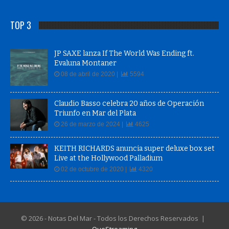
TOP 3
JP SAXE lanza If The World Was Ending ft.
Evaluna Montaner
08 de abril de 2020 |
5594
Claudio Basso celebra 20 años de Operación
Triunfo en Mar del Plata
26 de marzo de 2024 |
4625
KEITH RICHARDS anuncia super deluxe box set
Live at the Hollywood Palladium
02 de octubre de 2020 |
4320
© 2026 - Notas Del Mar - Todos los Derechos Reservados |
QueStreaming