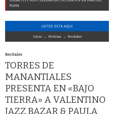
F
R
E
A
K
C
I
T
Y
M
D
P
C
E
L
E
B
R
A
L
A
C
U
L
T
U
R
A
P
O
P
E
N
M
A
R
D
E
L
P
L
A
T
A
USTED ESTA AQUI
Início
→
Notícias
→
Recitales
Recitales
TORRES DE
MANANTIALES
PRESENTA EN «BAJO
TIERRA» A VALENTINO
JAZZ BAZAR & PAULA