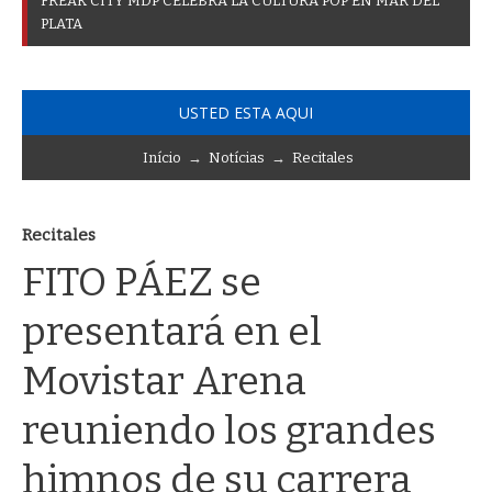
F
R
E
A
K
C
I
T
Y
M
D
P
C
E
L
E
B
R
A
L
A
C
U
L
T
U
R
A
P
O
P
E
N
M
A
R
D
E
L
P
L
A
T
A
USTED ESTA AQUI
Início
→
Notícias
→
Recitales
Recitales
FITO PÁEZ se
presentará en el
Movistar Arena
reuniendo los grandes
himnos de su carrera