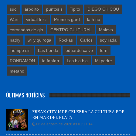
suci
arbolito
puntos s
Tipito
DIEGO CHICOU
Warr
virtual frizz
Premios gard
la h no
coronados de glo
CENTRO CULTURAL
Malevo
nathy
willy quiroga
Rockas
Carlos
soy rada
Tiempo sin
Las herida
eduardo calvo
lern
RONDAMON
la fanfarr
Los bla bla
Mi padre
metano
ÚLTIMAS NOTÍCIAS
FREAK CITY MDP CELEBRA LA CULTURA POP
EN MAR DEL PLATA
06 de agosto de 2026 às 01:17:14