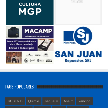
TAGS POPULARES
RUBEN B
Quimio
nahuel v
Ana fr
kancino