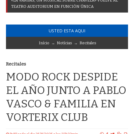
«
L
A
V
A
R
G
A
S
,
U
N
M
U
S
I
C
A
L
S
O
B
R
E
C
H
A
V
E
L
A
»
V
U
E
L
V
E
A
L
T
E
A
T
R
O
A
U
D
I
T
O
R
I
U
M
E
N
F
U
N
C
I
Ó
N
Ú
N
I
C
A
USTED ESTA AQUI
Início
→
Notícias
→
Recitales
Recitales
MODO ROCK DESPIDE
EL AÑO JUNTO A PABLO
VASCO & FAMILIA EN
VORTERIX CLUB