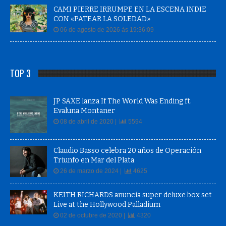
CAMI PIERRE IRRUMPE EN LA ESCENA INDIE
CON «PATEAR LA SOLEDAD»
06 de agosto de 2026 às 19:36:09
TOP 3
JP SAXE lanza If The World Was Ending ft.
Evaluna Montaner
08 de abril de 2020 |
5594
Claudio Basso celebra 20 años de Operación
Triunfo en Mar del Plata
26 de marzo de 2024 |
4625
KEITH RICHARDS anuncia super deluxe box set
Live at the Hollywood Palladium
02 de octubre de 2020 |
4320