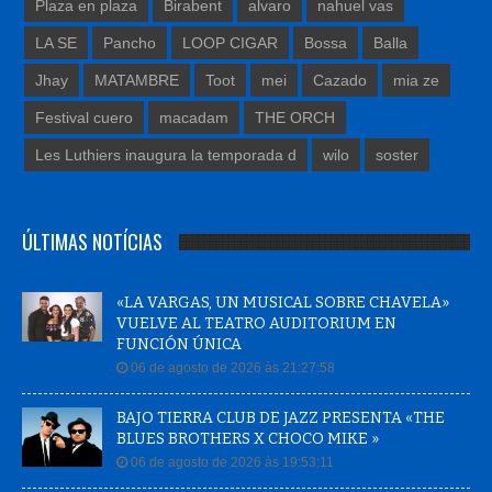
Plaza en plaza
Birabent
alvaro
nahuel vas
LA SE
Pancho
LOOP CIGAR
Bossa
Balla
Jhay
MATAMBRE
Toot
mei
Cazado
mia ze
Festival cuero
macadam
THE ORCH
Les Luthiers inaugura la temporada d
wilo
soster
ÚLTIMAS NOTÍCIAS
«LA VARGAS, UN MUSICAL SOBRE CHAVELA»
VUELVE AL TEATRO AUDITORIUM EN
FUNCIÓN ÚNICA
06 de agosto de 2026 às 21:27:58
BAJO TIERRA CLUB DE JAZZ PRESENTA «THE
BLUES BROTHERS X CHOCO MIKE »
06 de agosto de 2026 às 19:53:11