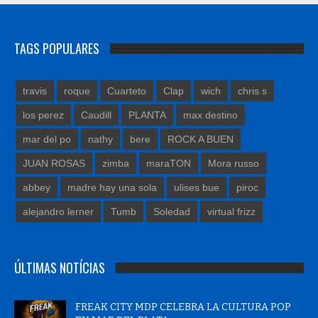
TAGS POPULARES
travis
roque
Cuarteto
Clap
wich
chris s
los perez
Caudill
PLANTA
max destino
mar del po
nathy
bere
ROCK A BUEN
JUAN ROSAS
zimba
maraTON
Mora russo
abbey
madre hay una sola
ulises bue
piroc
alejandro lerner
Tumb
Soledad
virtual frizz
ÚLTIMAS NOTÍCIAS
FREAK CITY MDP CELEBRA LA CULTURA POP