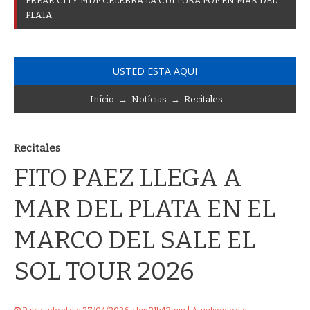
F
R
E
A
K
C
I
T
Y
M
D
P
C
E
L
E
B
R
A
L
A
C
U
L
T
U
R
A
P
O
P
E
N
M
A
R
D
E
L
P
L
A
T
A
USTED ESTA AQUI
Início
→
Notícias
→
Recitales
Recitales
FITO PAEZ LLEGA A
MAR DEL PLATA EN EL
MARCO DEL SALE EL
SOL TOUR 2026