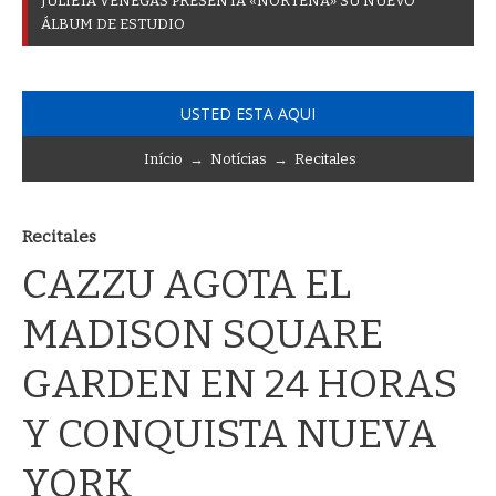
J
U
L
I
E
T
A
V
E
N
E
G
A
S
P
R
E
S
E
N
T
A
«
N
O
R
T
E
Ñ
A
»
S
U
N
U
E
V
O
Á
L
B
U
M
D
E
E
S
T
U
D
I
O
USTED ESTA AQUI
Início
→
Notícias
→
Recitales
Recitales
CAZZU AGOTA EL
MADISON SQUARE
GARDEN EN 24 HORAS
Y CONQUISTA NUEVA
YORK