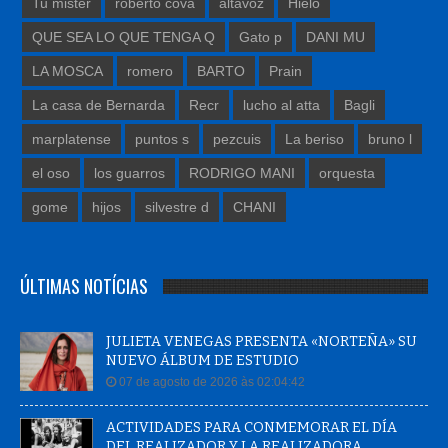
Tu mister
roberto cova
altavoz
Hielo
QUE SEA LO QUE TENGA Q
Gato p
DANI MU
LA MOSCA
romero
BARTO
Prain
La casa de Bernarda
Recr
lucho al atta
Bagli
marplatense
puntos s
pezcuis
La beriso
bruno l
el oso
los guarros
RODRIGO MANI
orquesta
gome
hijos
silvestre d
CHANI
ÚLTIMAS NOTÍCIAS
JULIETA VENEGAS PRESENTA «NORTEÑA» SU
NUEVO ÁLBUM DE ESTUDIO
07 de agosto de 2026 às 02:04:42
ACTIVIDADES PARA CONMEMORAR EL DÍA
DEL REALIZADOR Y LA REALIZADORA