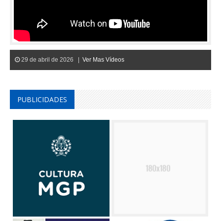
29 de abril de 2026 |
Ver Mas Vídeos
PUBLICIDADES