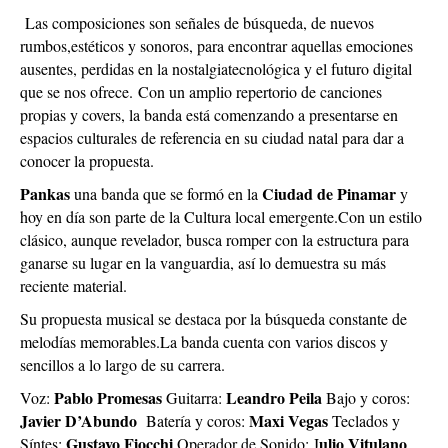
Las composiciones son señales de búsqueda, de nuevos
rumbos,estéticos y sonoros, para encontrar aquellas emociones
ausentes, perdidas en la nostalgiatecnológica y el futuro digital
que se nos ofrece.
Con un amplio repertorio de canciones
propias y covers, la banda está comenzando a presentarse en
espacios culturales de referencia en su ciudad natal para dar a
conocer la propuesta.
Pankas
Ciudad de Pinamar
una banda que se formó en la
y
hoy en día son parte de la Cultura local emergente.
Con un estilo
clásico, aunque revelador, busca romper con la estructura para
ganarse su lugar en la vanguardia, así lo demuestra su más
reciente material.
Su propuesta musical se destaca por la búsqueda constante de
melodías memorables.
La banda cuenta con varios discos y
sencillos a lo largo de su carrera.
Pablo Promesas
Leandro Peila
Voz:
Guitarra:
Bajo y coros:
Javier D’Abundo
Maxi Vegas
Batería y coros:
Teclados y
Gustavo Fiocchi
ulio Vitulano
Síntes:
Operador de Sonido: J