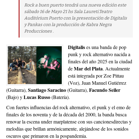
Rock a buen puerto tendrá una nueva edición este
sábado 16 de Mayo 21 hs Sala Laureti.Teatro
Auditórium Puerto con la presentación de Digitalis
y Pankas con la producción de Kabra Negra
Producciones .
Digitalis
es una banda de pop
punk y rock alternativo nacida a
finales del año 2025 en la ciudad
Mar del Plata
de
. Actualmente
está integrada por Zoe Pittau
(Voz), Juan Manuel Gutiérrez
Santiago Saracino
Facundo Seiler
(Guitarra),
(Guitarra),
Lucas Russo
(Bajo) y
(Batería).
Con fuertes influencias del rock alternativo, el punk y el emo de
finales de los noventa y de la década del 2000, la banda busca
renovar la escena under marplatense con sus cancionesdirectas y
melodías que brillan armónicamente, alejándose de los sonidos
oscuros que primaron en la pospandemia.