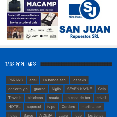
TAGS POPULARES
PARANO
edel
La banda sabi
los tekis
desierto y a
guarco
Niglia
SEVEN KAYNE
Celp
Travis b
bicicletas
sauda
La casa de ber
crivell
HOTEL
supersol
tv pu
Cordero
marilina ber
holos
Sarco
A DESA
Laura
fede
los tipitos