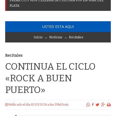
F
R
E
A
K
C
I
T
Y
M
D
P
C
E
L
E
B
R
A
L
A
C
U
L
T
U
R
A
P
O
P
E
N
M
A
R
D
E
L
P
L
A
T
A
USTED ESTA AQUI
Início
→
Notícias
→
Recitales
Recitales
CONTINUA EL CICLO
«ROCK A BUEN
PUERTO»
Publicado el dia 10/05/2026 a las 19h42min