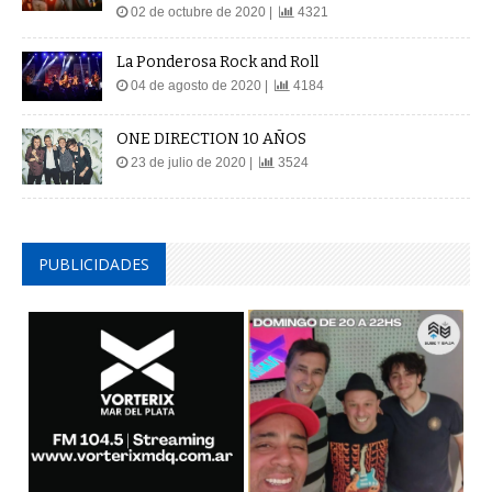
02 de octubre de 2020 |
4321
La Ponderosa Rock and Roll
04 de agosto de 2020 |
4184
ONE DIRECTION 10 AÑOS
23 de julio de 2020 |
3524
PUBLICIDADES