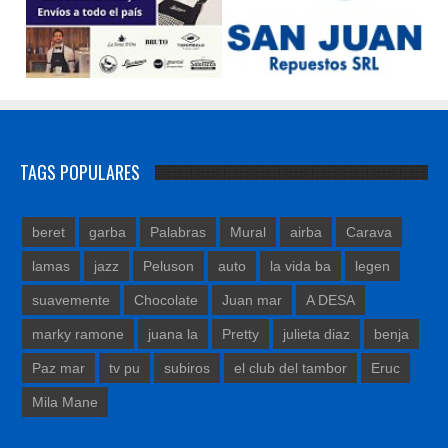
TAGS POPULARES
beret
garba
Palabras
Mural
airba
Carava
lamas
jazz
Peluson
auto
la vida ba
legen
suavemente
Chocolate
Juan mar
A DESA
marky ramone
juana la
Pretty
julieta diaz
benja
Paz mar
tv pu
subiros
el club del tambor
Eruc
Mila Mane