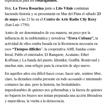
rosarigasinos.
experiencia para los
La Trova Rosarina
Lito Vitale
Hoy,
junto a
continúan
23
haciendo historia y se presentarán en Mar del Plata el sábado
de mayo
Centro de Arte Radio City Roxy
a las 21 hs en el
(San Luis 1750).
Antes de ser denominados de esa manera, un poco por la
Trova Cubana”,
influencia de la emblemática y novedosa “
la
actividad de ellos estaba basada en la Resistencia necesaria en
“Tiempos difíciles
esos
”, la cooperativa AMI, bandas como
Irreal, Pablo el enterrador, El Banquete, Acalanto, Ethel
Koffman y La banda del puerto, Identikit, Graffiti, Boulevard y
muchas más, eran refugio para la creación de algo nuevo.
En aquellos años era difícil hacer cosas, hacer arte, sentirse libre,
claro, la dictadura estaba presente en todo acosando e intentando
cortarnos las alas, pero la historia, las bestialidades
imperdonables de quienes nos gobernaban y la fuerza de quienes
no bajaron los brazos nos tenían preparada una acción liberadora
y maravillosa, la vuelta a la democracia.