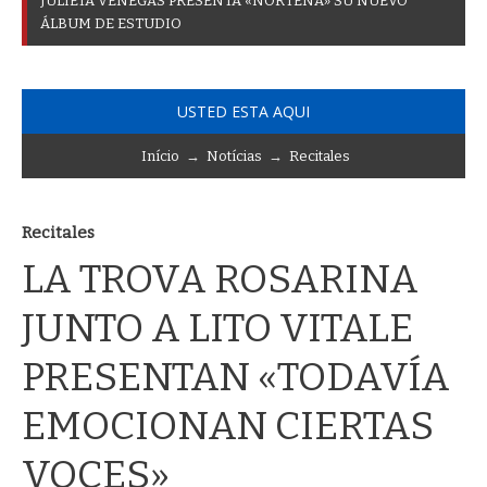
J
U
L
I
E
T
A
V
E
N
E
G
A
S
P
R
E
S
E
N
T
A
«
N
O
R
T
E
Ñ
A
»
S
U
N
U
E
V
O
Á
L
B
U
M
D
E
E
S
T
U
D
I
O
USTED ESTA AQUI
Início
→
Notícias
→
Recitales
Recitales
LA TROVA ROSARINA
JUNTO A LITO VITALE
PRESENTAN «TODAVÍA
EMOCIONAN CIERTAS
VOCES»