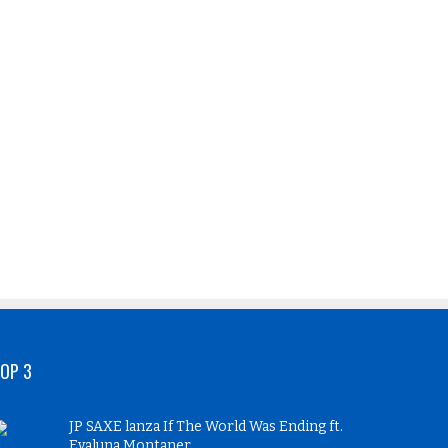
OP 3
JP SAXE lanza If The World Was Ending ft.
Evaluna Montaner