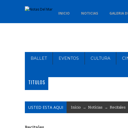
INICIO
NOTICIAS
GALERIA D
BALLET
EVENTOS
CULTURA
CI
TITULOS
USTED ESTA AQUI
Início
→
Notícias
→
Recitales
Recitales