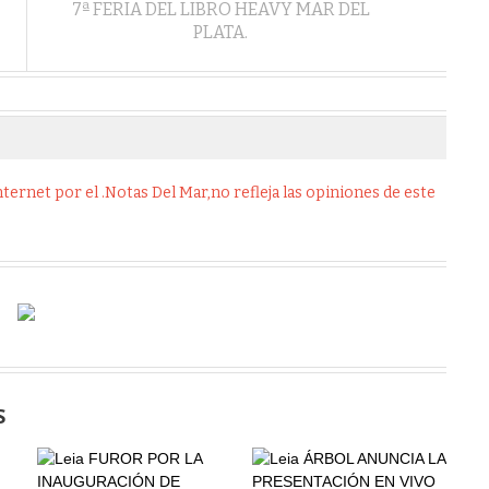
7ª FERIA DEL LIBRO HEAVY MAR DEL
PLATA.
ernet por el .Notas Del Mar,no refleja las opiniones de este
S