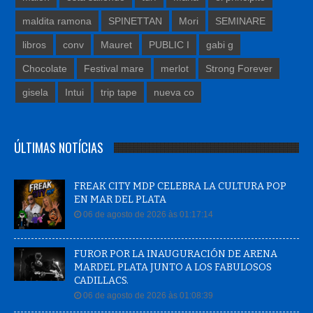
maldita ramona
SPINETTAN
Mori
SEMINARE
libros
conv
Mauret
PUBLIC I
gabi g
Chocolate
Festival mare
merlot
Strong Forever
gisela
Intui
trip tape
nueva co
ÚLTIMAS NOTÍCIAS
FREAK CITY MDP CELEBRA LA CULTURA POP
EN MAR DEL PLATA
06 de agosto de 2026 às 01:17:14
FUROR POR LA INAUGURACIÓN DE ARENA
MARDEL PLATA JUNTO A LOS FABULOSOS
CADILLACS.
06 de agosto de 2026 às 01:08:39