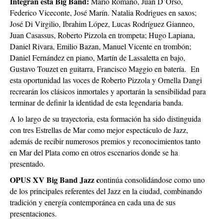
Integran esta Big Band:
Mario Romano, Juan D’Orso,
Federico Viceconte, José Marín. Natalia Rodrigues en saxos;
José Di Virgilio, Ibrahim López, Lucas Rodríguez Gianneo,
Juan Casassus, Roberto Pizzola en trompeta; Hugo Lapiana,
Daniel Rivara, Emilio Bazan, Manuel Vicente en trombón;
Daniel Fernández en piano, Martín de Lassaletta en bajo,
Gustavo Touzet en guitarra, Francisco Maggio en batería. En
esta oportunidad las voces de Roberto Pizzola y Ornella Dangi
recrearán los clásicos inmortales y aportarán la sensibilidad para
terminar de definir la identidad de esta legendaria banda.
A lo largo de su trayectoria, esta formación ha sido distinguida
con tres Estrellas de Mar como mejor espectáculo de Jazz,
además de recibir numerosos premios y reconocimientos tanto
en Mar del Plata como en otros escenarios donde se ha
presentado.
OPUS XV Big Band Jazz c
ontinúa consolidándose como uno
de los principales referentes del Jazz en la ciudad, combinando
tradición y energía contemporánea en cada una de sus
presentaciones.