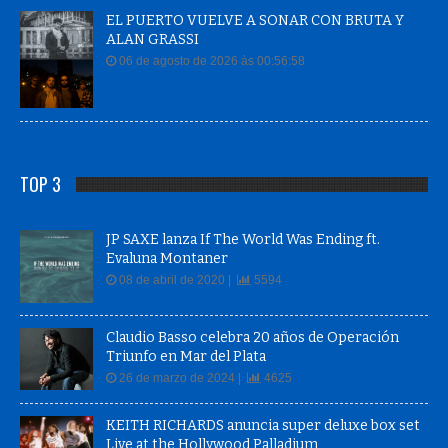
EL PUERTO VUELVE A SONAR CON BRUTA Y
ALAN GRASSI
06 de agosto de 2026 às 00:56:58
TOP 3
JP SAXE lanza If The World Was Ending ft.
Evaluna Montaner
08 de abril de 2020 |
5594
Claudio Basso celebra 20 años de Operación
Triunfo en Mar del Plata
26 de marzo de 2024 |
4625
KEITH RICHARDS anuncia super deluxe box set
Live at the Hollywood Palladium