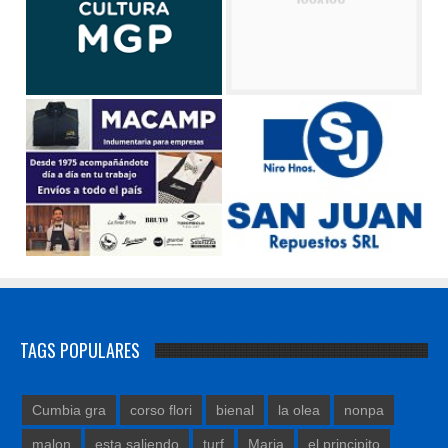
TAGS POPULARES
Cumbia gra
corso flori
bienal
la olea
nonpa
malon
esta saliendo
turf
Maria
el principito