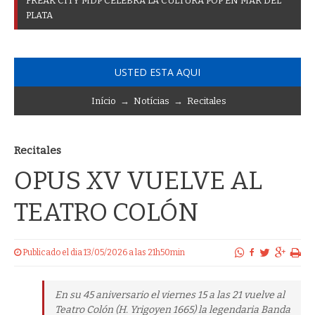
F
R
E
A
K
C
I
T
Y
M
D
P
C
E
L
E
B
R
A
L
A
C
U
L
T
U
R
A
P
O
P
E
N
M
A
R
D
E
L
P
L
A
T
A
USTED ESTA AQUI
Início
→
Notícias
→
Recitales
Recitales
OPUS XV VUELVE AL
TEATRO COLÓN
Publicado el dia 13/05/2026 a las 21h50min
En su 45 aniversario el viernes 15 a las 21 vuelve al
Teatro Colón (H. Yrigoyen 1665) la legendaria Banda