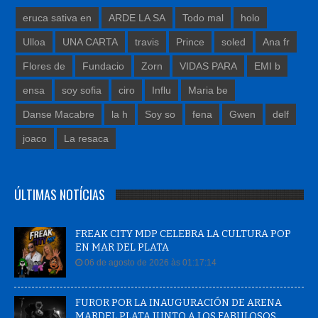
eruca sativa en
ARDE LA SA
Todo mal
holo
Ulloa
UNA CARTA
travis
Prince
soled
Ana fr
Flores de
Fundacio
Zorn
VIDAS PARA
EMI b
ensa
soy sofia
ciro
Influ
Maria be
Danse Macabre
la h
Soy so
fena
Gwen
delf
joaco
La resaca
ÚLTIMAS NOTÍCIAS
FREAK CITY MDP CELEBRA LA CULTURA POP
EN MAR DEL PLATA
06 de agosto de 2026 às 01:17:14
FUROR POR LA INAUGURACIÓN DE ARENA
MARDEL PLATA JUNTO A LOS FABULOSOS