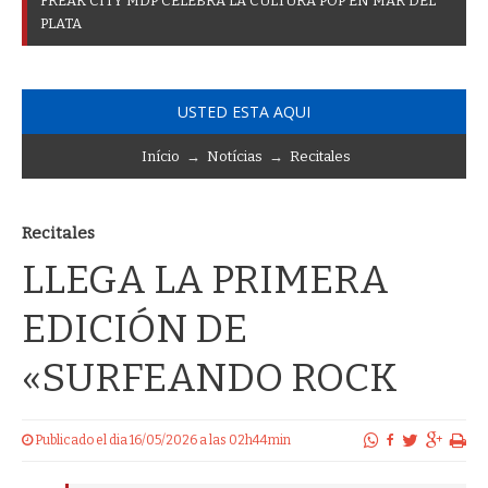
F
R
E
A
K
C
I
T
Y
M
D
P
C
E
L
E
B
R
A
L
A
C
U
L
T
U
R
A
P
O
P
E
N
M
A
R
D
E
L
P
L
A
T
A
USTED ESTA AQUI
Início
→
Notícias
→
Recitales
Recitales
LLEGA LA PRIMERA
EDICIÓN DE
«SURFEANDO ROCK
Publicado el dia 16/05/2026 a las 02h44min