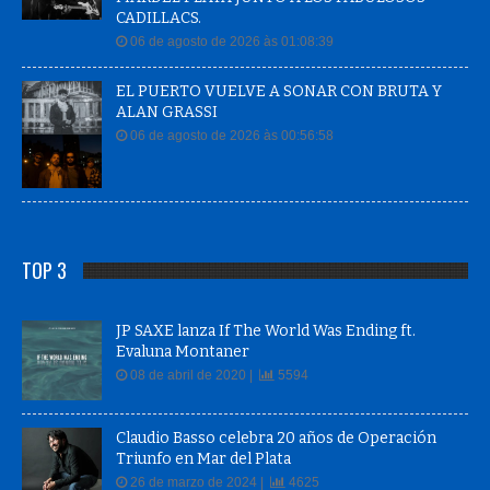
CADILLACS.
06 de agosto de 2026 às 01:08:39
EL PUERTO VUELVE A SONAR CON BRUTA Y
ALAN GRASSI
06 de agosto de 2026 às 00:56:58
TOP 3
JP SAXE lanza If The World Was Ending ft.
Evaluna Montaner
08 de abril de 2020 |
5594
Claudio Basso celebra 20 años de Operación
Triunfo en Mar del Plata
26 de marzo de 2024 |
4625