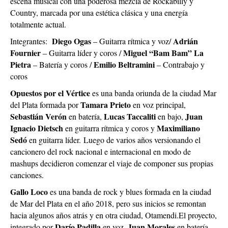
escena musical con una poderosa mezcla de Rockabilly y
Country, marcada por una estética clásica y una energía
totalmente actual.
Diego Ogas
Adrián
Integrantes:
– Guitarra rítmica y voz/
Fournier
Miguel “Bam Bam” La
– Guitarra líder y coros /
Pietra
Emilio Beltramini
– Batería y coros /
– Contrabajo y
coros
Opuestos por el Vértice
es una banda oriunda de la ciudad Mar
Tamara Prieto
del Plata formada por
en voz principal,
Sebastián Verón
Lucas Taccaliti
Juan
en batería,
en bajo,
Ignacio Dietsch
Maximiliano
en guitarra rítmica y coros y
Sedó
en guitarra líder.
Luego de varios años versionando el
cancionero del rock nacional e internacional en modo de
mashups decidieron comenzar el viaje de componer sus propias
canciones.
Gallo Loco
es una banda de rock y blues formada en la ciudad
de Mar del Plata en el año 2018, pero sus inicios se remontan
hacia algunos años atrás y en otra ciudad, Otamendi.
El proyecto,
Darío Padilla
Juan Morales
integrado por
en voz,
en batería,