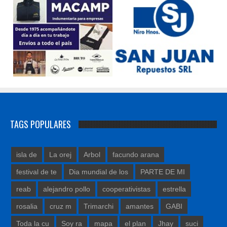
TAGS POPULARES
isla de
La orej
Arbol
facundo arana
festival de te
Dia mundial de los
PARTE DE MI
reab
alejandro pollo
cooperativistas
estrella
rosalia
cruz m
Trimarchi
amantes
GABI
Toda la cu
Soy ra
mapa
el plan
Jhay
suci