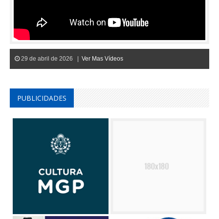
29 de abril de 2026 |
Ver Mas Vídeos
PUBLICIDADES