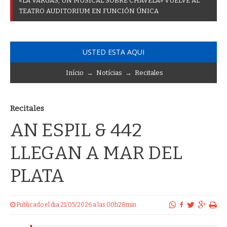
«
L
A
V
A
R
G
A
S
,
U
N
M
U
S
I
C
A
L
S
O
B
R
E
C
H
A
V
E
L
A
»
V
U
E
L
V
E
A
L
T
E
A
T
R
O
A
U
D
I
T
O
R
I
U
M
E
N
F
U
N
C
I
Ó
N
Ú
N
I
C
A
USTED ESTA AQUI
Início
→
Notícias
→
Recitales
Recitales
AN ESPIL & 442
LLEGAN A MAR DEL
PLATA
Publicado el dia 21/05/2026 a las 00h28min