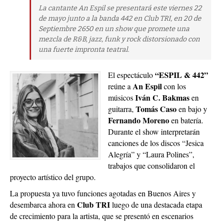
La cantante An Espil se presentará este viernes 22
de mayo junto a la banda 442 en Club TRI, en 20 de
Septiembre 2650 en un show que promete una
mezcla de R&B, jazz, funk y rock distorsionado con
una fuerte impronta teatral.
“ESPIL & 442”
El espectáculo
An Espil
reúne a
con los
Iván C. Bakmas
músicos
en
Tomás Caso
guitarra,
en bajo y
Fernando Moreno
en batería.
Durante el show interpretarán
canciones de los discos “Jesica
Alegría” y “Laura Polines”,
trabajos que consolidaron el
proyecto artístico del grupo.
La propuesta ya tuvo funciones agotadas en Buenos Aires y
Club TRI
desembarca ahora en
luego de una destacada etapa
de crecimiento para la artista, que se presentó en escenarios