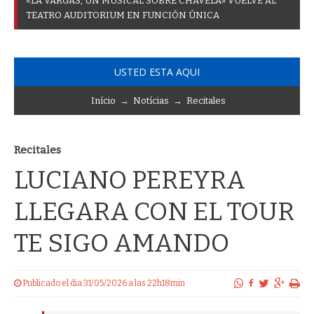
«
L
A
V
A
R
G
A
S
,
U
N
M
U
S
I
C
A
L
S
O
B
R
E
C
H
A
V
E
L
A
»
V
U
E
L
V
E
A
L
T
E
A
T
R
O
A
U
D
I
T
O
R
I
U
M
E
N
F
U
N
C
I
Ó
N
Ú
N
I
C
A
USTED ESTA AQUI
Início
→
Notícias
→
Recitales
Recitales
LUCIANO PEREYRA
LLEGARA CON EL TOUR
TE SIGO AMANDO
Publicado el dia 31/05/2026 a las 22h18min