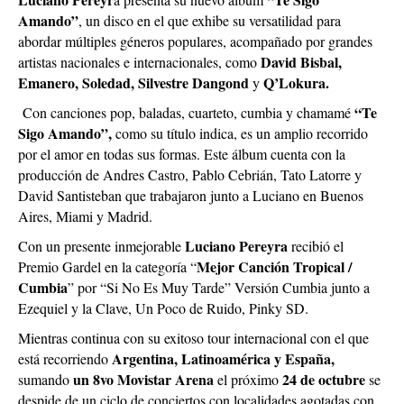
Amando”
, un disco en el que exhibe su versatilidad para
abordar múltiples géneros populares, acompañado por grandes
David Bisbal,
artistas nacionales e internacionales, como
Emanero, Soledad, Silvestre Dangond
Q’Lokura.
y
“Te
Con canciones pop, baladas, cuarteto, cumbia y chamamé
Sigo Amando”,
como su título indica, es un amplio recorrido
por el amor en todas sus formas. Este álbum cuenta con la
producción de Andres Castro, Pablo Cebrián, Tato Latorre y
David Santisteban que trabajaron junto a Luciano en Buenos
Aires, Miami y Madrid.
Luciano Pereyra
Con un presente inmejorable
recibió el
Mejor Canción Tropical /
Premio Gardel en la categoría “
Cumbia
” por “Si No Es Muy Tarde” Versión Cumbia junto a
Ezequiel y la Clave, Un Poco de Ruido, Pinky SD.
Mientras continua con su exitoso tour internacional con el que
Argentina, Latinoamérica y España,
está recorriendo
un 8vo Movistar Arena
24 de octubre
sumando
el próximo
se
despide de un ciclo de conciertos con localidades agotadas con