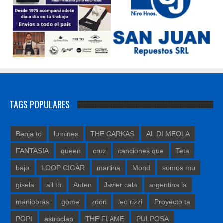
TAGS POPULARES
Benja to
lumines
THE GARKAS
AL DI MEOLA
FANTASIA
queen
cruz
canciones que
Teta
bajo
LOOP CIGAR
martina
Mond
somos mu
gisela
all th
Auten
Javier cala
argentina la
maniobras
gome
zoon
leo rizzi
Proyecto ta
POPI
astroclap
THE FLAME
PULPOSA