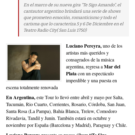
En el marco de su nueva gira "Te Sigo Amando", el
cantautor argentino brindará una serie de shows
que prometen emoción, romanticismo y todo el
carisma que lo caracteriza.5 y 6 De Diciembre en el
Teatro Radio City( San Luis 1750)
Luciano Pereyra,
uno de los
artistas más queridos y
consagrados de la música
Mar del
argentina, regresa a
Plata
con un espectáculo
imperdible y una puesta en
escena totalmente renovada
En Argentina,
este Tour lo llevó entre abril y mayo por Salta,
Tucumán, Rio Cuarto, Corrientes, Rosario, Córdoba, San Juan,
Santa Rosa (La Pampa), Bahía Blanca, Trelew, Comodoro
Rivadavia, Tandil y Junín. También estará en octubre y
noviembre por España (Barcelona y Madrid), Paraguay y Chile.
Luciano Pereyr
“Te Sigo
a presenta su nuevo álbum