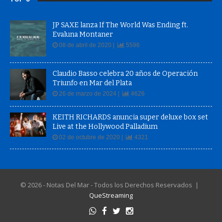
JP SAXE lanza If The World Was Ending ft.
Evaluna Montaner
08 de abril de 2020 |
5596
Claudio Basso celebra 20 años de Operación
Triunfo en Mar del Plata
26 de marzo de 2024 |
4626
KEITH RICHARDS anuncia super deluxe box set
Live at the Hollywood Palladium
02 de octubre de 2020 |
4321
© 2026 - Notas Del Mar - Todos los Derechos Reservados |
QueStreaming