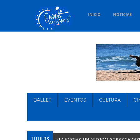
INICIO
NOTICIAS
BALLET
EVENTOS
CULTURA
CI
TITULOS
«
L
A
V
A
R
G
A
S
,
U
N
M
U
S
I
C
A
L
S
O
B
R
E
C
H
A
V
E