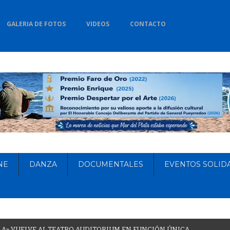
GALERIA DE FOTOS
VIDEOS
CONTACTO
NE
DANZA
DOCUMENTALES
EVENTOS SOLID
L
A
»
V
U
E
L
V
E
A
L
T
E
A
T
R
O
A
U
D
I
T
O
R
I
U
M
E
N
F
U
N
C
I
Ó
N
Ú
N
I
C
A