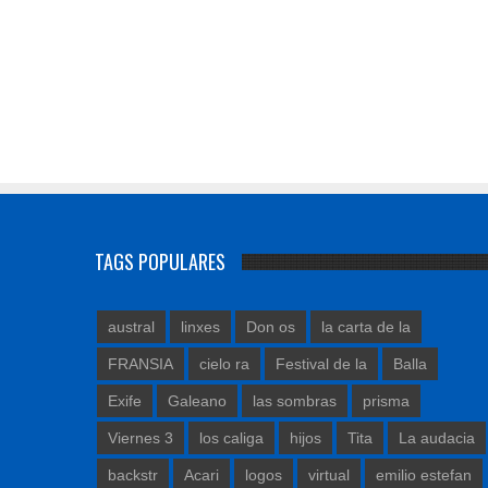
TAGS POPULARES
austral
linxes
Don os
la carta de la
FRANSIA
cielo ra
Festival de la
Balla
Exife
Galeano
las sombras
prisma
Viernes 3
los caliga
hijos
Tita
La audacia
backstr
Acari
logos
virtual
emilio estefan