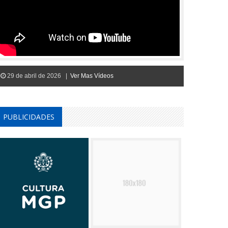
29 de abril de 2026 |
Ver Mas Vídeos
PUBLICIDADES