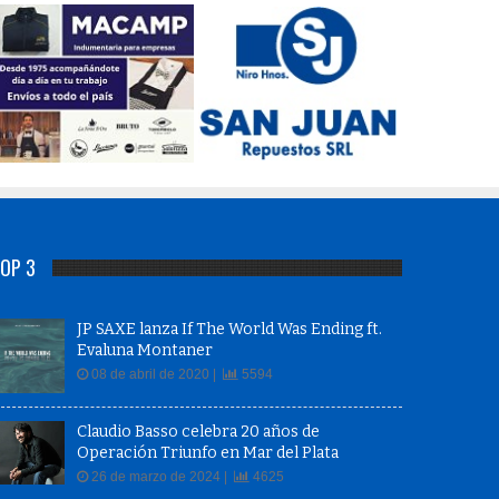
OP 3
JP SAXE lanza If The World Was Ending ft.
Evaluna Montaner
08 de abril de 2020 |
5594
Claudio Basso celebra 20 años de
Operación Triunfo en Mar del Plata
26 de marzo de 2024 |
4625