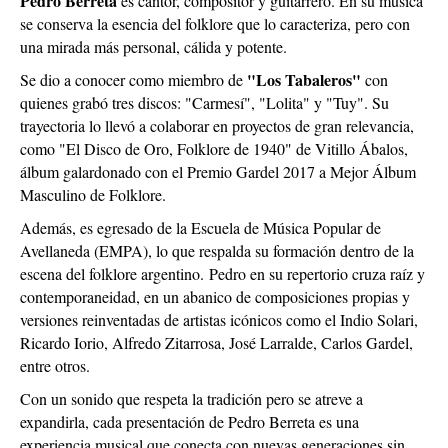
Pedro Berreta
es cantor, compositor y guitarrero. En su música
se conserva la esencia del folklore que lo caracteriza, pero con
una mirada más personal, cálida y potente.
"Los Tabaleros"
Se dio a conocer como miembro de
con
quienes grabó tres discos: "Carmesí", "Lolita" y "Tuy". Su
trayectoria lo llevó a colaborar en proyectos de gran relevancia,
como "El Disco de Oro, Folklore de 1940" de Vitillo Ábalos,
álbum galardonado con el Premio Gardel 2017 a Mejor Álbum
Masculino de Folklore.
Además, es egresado de la Escuela de Música Popular de
Avellaneda (EMPA), lo que respalda su formación dentro de la
escena del folklore argentino.
Pedro en su repertorio cruza raíz y
contemporaneidad, en un abanico de composiciones propias y
versiones reinventadas de artistas icónicos como el Indio Solari,
Ricardo Iorio, Alfredo Zitarrosa, José Larralde, Carlos Gardel,
entre otros.
Con un sonido que respeta la tradición pero se atreve a
expandirla, cada presentación de Pedro Berreta es una
experiencia musical que conecta con nuevas generaciones sin