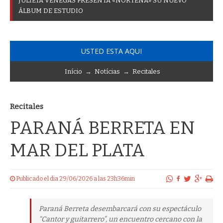
J
U
L
I
E
T
A
V
E
N
E
G
A
S
P
R
E
S
E
N
T
A
«
N
O
R
T
E
Ñ
A
»
S
U
N
U
E
V
O
Á
L
B
U
M
D
E
E
S
T
U
D
I
O
USTED ESTA AQUI
Início
→
Notícias
→
Recitales
Recitales
PARANÁ BERRETA EN
MAR DEL PLATA
Publicado el dia 29/06/2026 a las 23h36min
Paraná Berreta desembarcará con su espectáculo
“Cantor y guitarrero”, un encuentro cercano con la