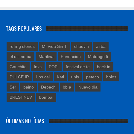
TAGS POPULARES
rolling stones
Mi Vida Sin T
chauvin
airba
el ultimo ba
Marilina
Fundacion
Matungo fi
Gauchito
Inxs
POPI
festival de te
back in
DULCE IR
Los cal
Kati
unis
peteco
holos
Ser
baino
Depech
bb a
Nuevo dia
BRESHNEV
bombai
ÚLTIMAS NOTÍCIAS