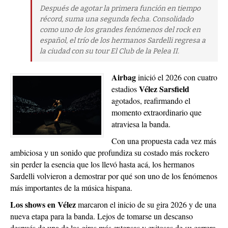
Después de agotar la primera función en tiempo
récord, suma una segunda fecha. Consolidado
como uno de los grandes fenómenos del rock en
español, el trío de los hermanos Sardelli regresa a
la ciudad con su tour El Club de la Pelea II.
Airbag
inició el 2026 con cuatro
Vélez Sarsfield
estadios
agotados, reafirmando el
momento extraordinario que
atraviesa la banda.
Con una propuesta cada vez más
ambiciosa y un sonido que profundiza su costado más rockero
sin perder la esencia que los llevó hasta acá, los hermanos
Sardelli volvieron a demostrar por qué son uno de los fenómenos
más importantes de la música hispana.
Los shows en Vélez
marcaron el inicio de su gira 2026 y de una
nueva etapa para la banda. Lejos de tomarse un descanso
después de una de las giras más extensas y exitosas de su carrera,