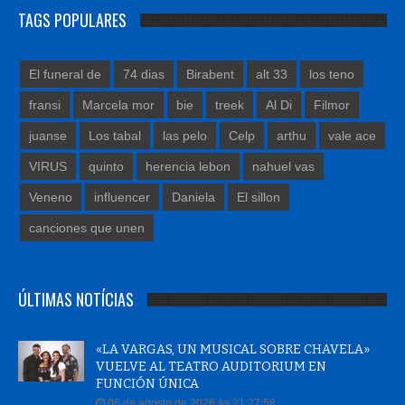
TAGS POPULARES
El funeral de
74 dias
Birabent
alt 33
los teno
fransi
Marcela mor
bie
treek
Al Di
Filmor
juanse
Los tabal
las pelo
Celp
arthu
vale ace
VIRUS
quinto
herencia lebon
nahuel vas
Veneno
influencer
Daniela
El sillon
canciones que unen
ÚLTIMAS NOTÍCIAS
«LA VARGAS, UN MUSICAL SOBRE CHAVELA»
VUELVE AL TEATRO AUDITORIUM EN
FUNCIÓN ÚNICA
06 de agosto de 2026 às 21:27:58