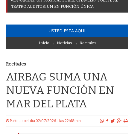
«
L
A
V
A
R
G
A
S
,
U
N
M
U
S
I
C
A
L
S
O
B
R
E
C
H
A
V
E
L
A
»
V
U
E
L
V
E
A
L
T
E
A
T
R
O
A
U
D
I
T
O
R
I
U
M
E
N
F
U
N
C
I
Ó
N
Ú
N
I
C
A
USTED ESTA AQUI
Início
→
Notícias
→
Recitales
Recitales
AIRBAG SUMA UNA
NUEVA FUNCIÓN EN
MAR DEL PLATA
Publicado el dia 02/07/2026 a las 22h18min