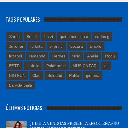
TAGS POPULARES
Sarco
Sol ull
La zi
quien asesino a
carlos g
Julio fer
tu falta
el princi
Locura
Drexle
luzabril
llamando
Heroes
ferio
Analia
Roqu
ESTR
la delio
Palabras d
MUSICA PAR
lali
BIG FUN
Clau
Soledad
Palito
gimena
La vida baila
ÚLTIMAS NOTÍCIAS
JULIETA VENEGAS PRESENTA «NORTEÑA» SU