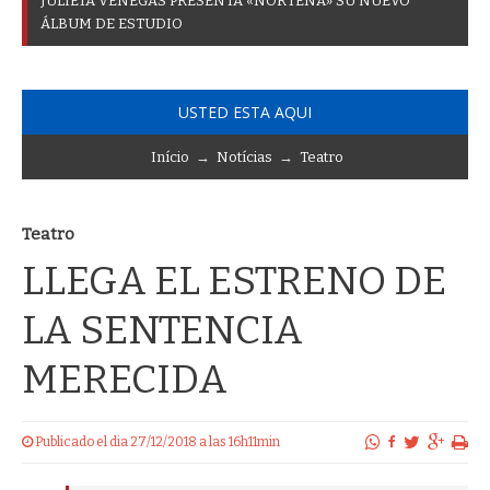
J
U
L
I
E
T
A
V
E
N
E
G
A
S
P
R
E
S
E
N
T
A
«
N
O
R
T
E
Ñ
A
»
S
U
N
U
E
V
O
Á
L
B
U
M
D
E
E
S
T
U
D
I
O
USTED ESTA AQUI
Início
→
Notícias
→
Teatro
Teatro
LLEGA EL ESTRENO DE
LA SENTENCIA
MERECIDA
Publicado el dia 27/12/2018 a las 16h11min