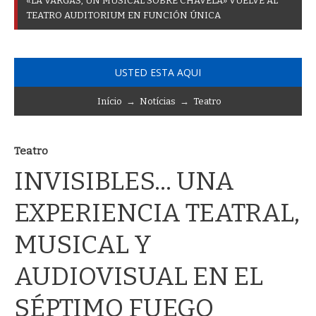
«
L
A
V
A
R
G
A
S
,
U
N
M
U
S
I
C
A
L
S
O
B
R
E
C
H
A
V
E
L
A
»
V
U
E
L
V
E
A
L
T
E
A
T
R
O
A
U
D
I
T
O
R
I
U
M
E
N
F
U
N
C
I
Ó
N
Ú
N
I
C
A
USTED ESTA AQUI
Início
→
Notícias
→
Teatro
Teatro
INVISIBLES... UNA
EXPERIENCIA TEATRAL,
MUSICAL Y
AUDIOVISUAL EN EL
SÉPTIMO FUEGO