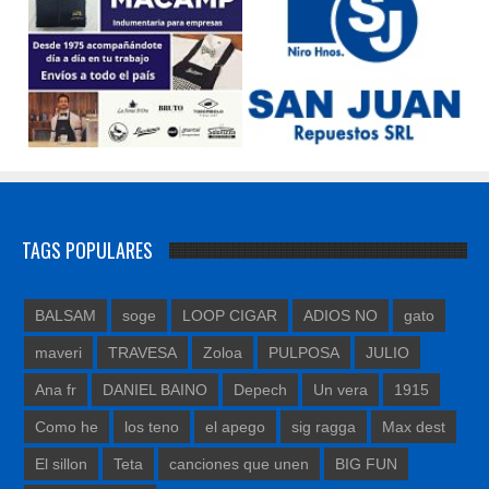
TAGS POPULARES
BALSAM
soge
LOOP CIGAR
ADIOS NO
gato
maveri
TRAVESA
Zoloa
PULPOSA
JULIO
Ana fr
DANIEL BAINO
Depech
Un vera
1915
Como he
los teno
el apego
sig ragga
Max dest
El sillon
Teta
canciones que unen
BIG FUN