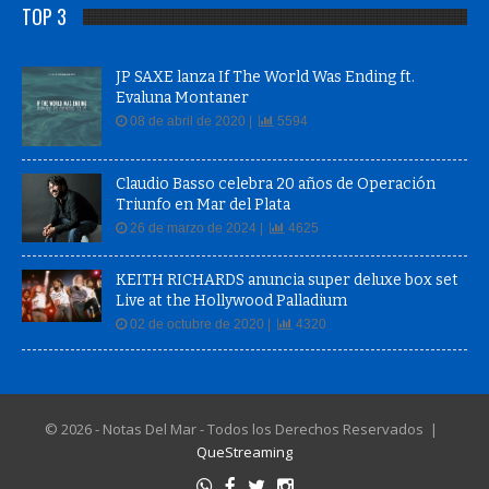
TOP 3
JP SAXE lanza If The World Was Ending ft.
Evaluna Montaner
08 de abril de 2020 |
5594
Claudio Basso celebra 20 años de Operación
Triunfo en Mar del Plata
26 de marzo de 2024 |
4625
KEITH RICHARDS anuncia super deluxe box set
Live at the Hollywood Palladium
02 de octubre de 2020 |
4320
© 2026 - Notas Del Mar - Todos los Derechos Reservados |
QueStreaming