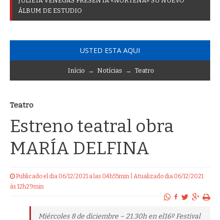
J
U
L
I
E
T
A
V
E
N
E
G
A
S
P
R
E
S
E
N
T
A
«
N
O
R
T
E
Ñ
A
»
S
U
N
U
E
V
O
Á
L
B
U
M
D
E
E
S
T
U
D
I
O
USTED ESTA AQUI
Início
→
Notícias
→
Teatro
Teatro
Estreno teatral obra
MARÍA DELFINA
Publicado el dia 06/12/2021 a las 04h55min | Atualizado dia 06/12/2021
às 12h29min
Miércoles 8 de diciembre – 21.30h en el16º Festival