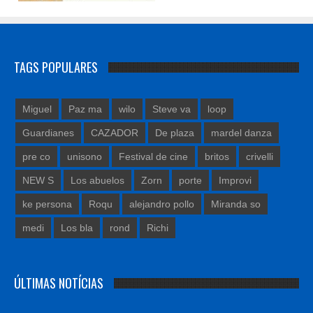
TAGS POPULARES
Miguel
Paz ma
wilo
Steve va
loop
Guardianes
CAZADOR
De plaza
mardel danza
pre co
unisono
Festival de cine
britos
crivelli
NEW S
Los abuelos
Zorn
porte
Improvi
ke persona
Roqu
alejandro pollo
Miranda so
medi
Los bla
rond
Richi
ÚLTIMAS NOTÍCIAS