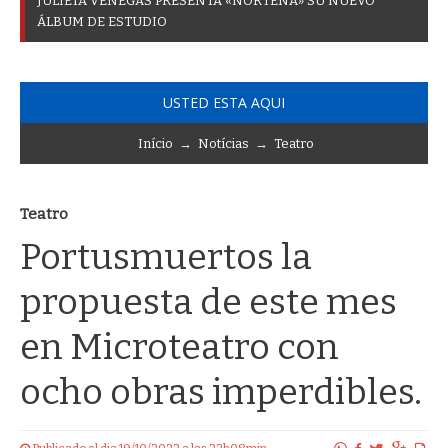
J
U
L
I
E
T
A
V
E
N
E
G
A
S
P
R
E
S
E
N
T
A
«
N
O
R
T
E
Ñ
A
»
S
U
N
U
E
V
O
Á
L
B
U
M
D
E
E
S
T
U
D
I
O
USTED ESTA AQUI
Início
→
Notícias
→
Teatro
Teatro
Portusmuertos la
propuesta de este mes
en Microteatro con
ocho obras imperdibles.