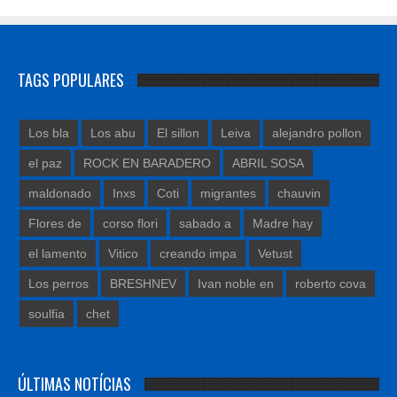
TAGS POPULARES
Los bla
Los abu
El sillon
Leiva
alejandro pollon
el paz
ROCK EN BARADERO
ABRIL SOSA
maldonado
Inxs
Coti
migrantes
chauvin
Flores de
corso flori
sabado a
Madre hay
el lamento
Vitico
creando impa
Vetust
Los perros
BRESHNEV
Ivan noble en
roberto cova
soulfia
chet
ÚLTIMAS NOTÍCIAS