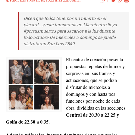
Publicado el dia 19/10/2022 a las 22h08min
Dicen que todos tenemos un muerto en el
placard… y esta temporada en Microteatro llega
#portusmuertos para sacarlos a la luz durante
todo octubre.De miércoles a domingo se puede
disfrutaren San Luis 2849 .
El centro de creación presenta
propuestas repletas de humor y
sorpresas en sus tramas y
actuaciones, que se podrán
disfrutar de miércoles a
domingos y con hasta tres
funciones por noche de cada
obra, divididas en las secciones
Central de 20.30 a 22.25 y
Golfa de 22.30 a 0.35.
Además, miércoles, jueves y domingos
siguen activas las