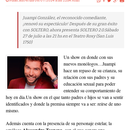
Publicado el dia 08/07/2024 a las 22h49min
Juampi González, el reconocido comediante,
¡renovó su espectáculo! Después de su gran éxito
con SOLTERO, ahora presenta SOLTERO 2.0.Sábado
27 de julio a las 21 hs.en el Teatro Roxy (San Luis
1750)
Un show en donde con sus
nuevos monólogos…Juampi
hace un repaso de su crianza, su
relación con sus padres y su
educación sexual para poder
entender su comportamiento de
hoy en día.Un show en el que tanto padres e hijos se van a sentir
identificados y donde la premisa siempre va a ser: reírse de uno
mismo.
Además cuenta con la presencia de su personaje estelar, la
Alessandra Teapoya,
sexóloga
con el que genera una