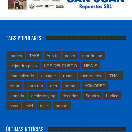
TAGS POPULARES
marica
TAKE
Ana fr
pasto
mar del po
alejandro pollo
LOS DEL FUEGO
NEW S
esta saliendo
diosque
rusea
lucero crew
THAL
reabr
laura tun
eter
bruno l
ARMORED
juana la
desierto y ag
decadas
Sandro
Ludica
buxx
miel
feli c
nahuel
ÚLTIMAS NOTÍCIAS