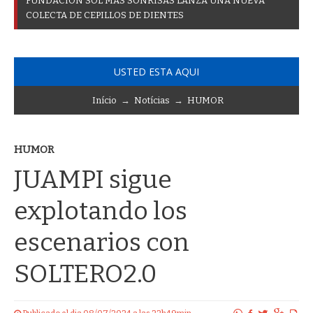
F
U
N
D
A
C
I
Ó
N
S
O
L
M
Á
S
S
O
N
R
I
S
A
S
L
A
N
Z
A
U
N
A
N
U
E
V
A
C
O
L
E
C
T
A
D
E
C
E
P
I
L
L
O
S
D
E
D
I
E
N
T
E
S
USTED ESTA AQUI
Início
→
Notícias
→
HUMOR
HUMOR
JUAMPI sigue
explotando los
escenarios con
SOLTERO2.0