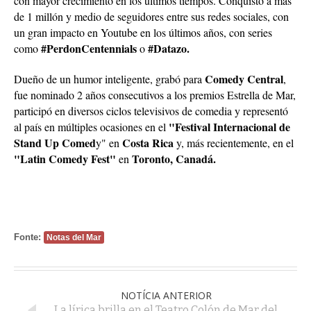
con mayor crecimiento en los últimos tiempos. Conquistó a más
de 1 millón y medio de seguidores entre sus redes sociales, con
un gran impacto en Youtube en los últimos años, con series
#PerdonCentennials
#Datazo.
como
o
Comedy Central
Dueño de un humor inteligente, grabó para
,
fue nominado 2 años consecutivos a los premios Estrella de Mar,
participó en diversos ciclos televisivos de comedia y representó
"Festival Internacional de
al país en múltiples ocasiones en el
Stand Up Comed
Costa Rica
y" en
y, más recientemente, en el
"Latin Comedy Fest"
Toronto, Canadá.
en
Fonte:
Notas del Mar
NOTÍCIA ANTERIOR
La lírica brilla en el Teatro Colón de Mar del