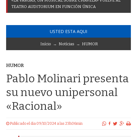
«
L
A
V
A
R
G
A
S
,
U
N
M
U
S
I
C
A
L
S
O
B
R
E
C
H
A
V
E
L
A
»
V
U
E
L
V
E
A
L
T
E
A
T
R
O
A
U
D
I
T
O
R
I
U
M
E
N
F
U
N
C
I
Ó
N
Ú
N
I
C
A
USTED ESTA AQUI
Início
→
Notícias
→
HUMOR
HUMOR
Pablo Molinari presenta
su nuevo unipersonal
«Racional»
Publicado el dia 09/10/2024 a las 23h06min