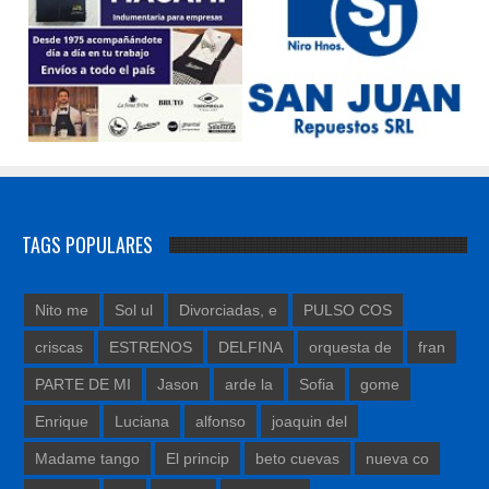
TAGS POPULARES
Nito me
Sol ul
Divorciadas, e
PULSO COS
criscas
ESTRENOS
DELFINA
orquesta de
fran
PARTE DE MI
Jason
arde la
Sofia
gome
Enrique
Luciana
alfonso
joaquin del
Madame tango
El princip
beto cuevas
nueva co