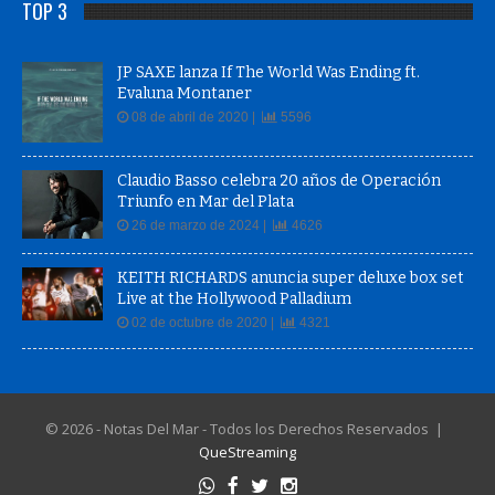
TOP 3
JP SAXE lanza If The World Was Ending ft.
Evaluna Montaner
08 de abril de 2020 |
5596
Claudio Basso celebra 20 años de Operación
Triunfo en Mar del Plata
26 de marzo de 2024 |
4626
KEITH RICHARDS anuncia super deluxe box set
Live at the Hollywood Palladium
02 de octubre de 2020 |
4321
© 2026 - Notas Del Mar - Todos los Derechos Reservados |
QueStreaming