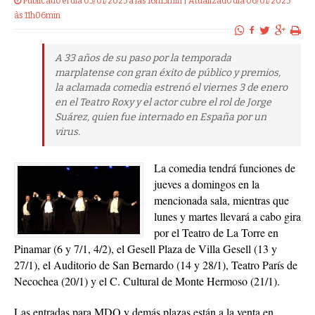
Publicado el dia 05/01/2025 a las 16h15min | Atualizado dia 06/01/2025
às 11h06min
A 33 años de su paso por la temporada
marplatense con gran éxito de público y premios,
la aclamada comedia estrenó el viernes 3 de enero
en el Teatro Roxy y el actor cubre el rol de Jorge
Suárez, quien fue internado en España por un
virus.
La comedia tendrá funciones de
jueves a domingos en la
mencionada sala, mientras que
lunes y martes llevará a cabo gira
por el Teatro de La Torre en
Pinamar (6 y 7/1, 4/2), el Gesell Plaza de Villa Gesell (13 y
27/1), el Auditorio de San Bernardo (14 y 28/1), Teatro París de
Necochea (20/1) y el C. Cultural de Monte Hermoso (21/1).
Las entradas para MDQ y demás plazas están a la venta en