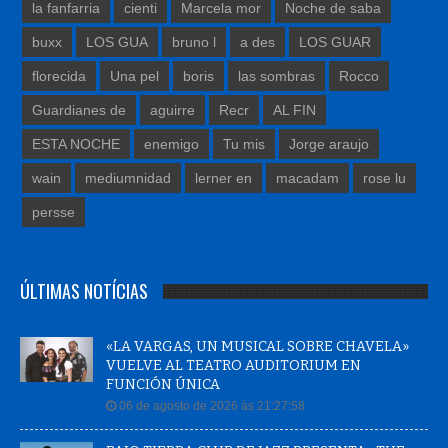
la fanfarria
cienti
Marcela mor
Noche de saba
buxx
LOS GUA
bruno l
a des
LOS GUAR
florecida
Una pel
boris
las sombras
Rocco
Guardianes de
aguirre
Recr
AL FIN
ESTA NOCHE
enemigo
Tu mis
Jorge araujo
wain
mediumnidad
lerner en
macadam
rose lu
persse
ÚLTIMAS NOTÍCIAS
«LA VARGAS, UN MUSICAL SOBRE CHAVELA»
VUELVE AL TEATRO AUDITORIUM EN
FUNCIÓN ÚNICA
06 de agosto de 2026 às 21:27:58