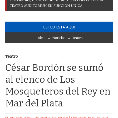
«
L
A
V
A
R
G
A
S
,
U
N
M
U
S
I
C
A
L
S
O
B
R
E
C
H
A
V
E
L
A
»
V
U
E
L
V
E
A
L
T
E
A
T
R
O
A
U
D
I
T
O
R
I
U
M
E
N
F
U
N
C
I
Ó
N
Ú
N
I
C
A
USTED ESTA AQUI
Início
→
Notícias
→
Teatro
Teatro
César Bordón se sumó
al elenco de Los
Mosqueteros del Rey en
Mar del Plata