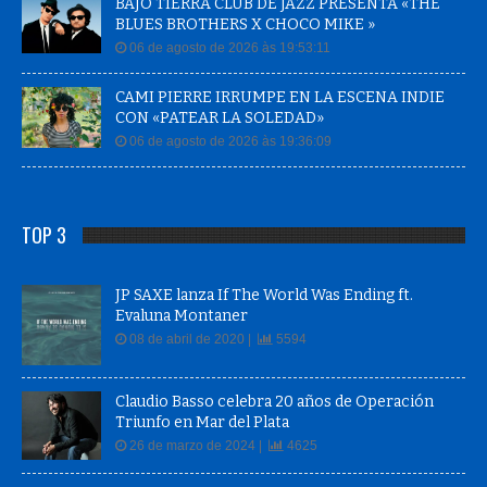
BAJO TIERRA CLUB DE JAZZ PRESENTA «THE
BLUES BROTHERS X CHOCO MIKE »
06 de agosto de 2026 às 19:53:11
CAMI PIERRE IRRUMPE EN LA ESCENA INDIE
CON «PATEAR LA SOLEDAD»
06 de agosto de 2026 às 19:36:09
TOP 3
JP SAXE lanza If The World Was Ending ft.
Evaluna Montaner
08 de abril de 2020 |
5594
Claudio Basso celebra 20 años de Operación
Triunfo en Mar del Plata
26 de marzo de 2024 |
4625