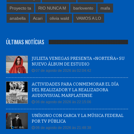
Proyecto ta
RIO NUNCA M
barlovento
mafa
anabella
Acari
olivia wald
VAMOS A LO
ÚLTIMAS NOTÍCIAS
JULIETA VENEGAS PRESENTA «NORTEÑA» SU
NUEVO ÁLBUM DE ESTUDIO
07 de agosto de 2026 às 02:04:42
ACTIVIDADES PARA CONMEMORAR EL DÍA
DEL REALIZADOR Y LA REALIZADORA
AUDIOVISUAL MARPLATENSE
06 de agosto de 2026 às 22:15:06
UNÍSONO CON CARCA Y LA MÚSICA FEDERAL
POR TV PÚBLICA
06 de agosto de 2026 às 21:48:38