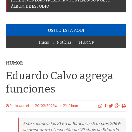
J
U
L
I
E
T
A
V
E
N
E
G
A
S
P
R
E
S
E
N
T
A
«
N
O
R
T
E
Ñ
A
»
S
U
N
U
E
V
O
Á
L
B
U
M
D
E
E
S
T
U
D
I
O
USTED ESTA AQUI
Início
→
Notícias
→
HUMOR
HUMOR
Eduardo Calvo agrega
funciones
Publicado el dia 20/02/2025 a las 21h01min
Este sábado a las 21 en la Bancaria -San Luis 2069-
se presentará el espectáculo “El show de Eduardo