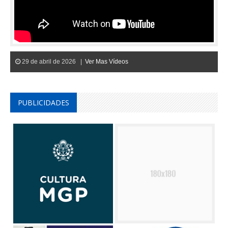
29 de abril de 2026 |
Ver Mas Vídeos
PUBLICIDADES