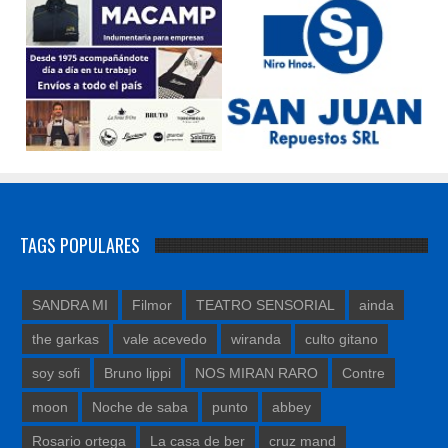
TAGS POPULARES
SANDRA MI
Filmor
TEATRO SENSORIAL
ainda
the garkas
vale acevedo
wiranda
culto gitano
soy sofi
Bruno lippi
NOS MIRAN RARO
Contre
moon
Noche de saba
punto
abbey
Rosario ortega
La casa de ber
cruz mand