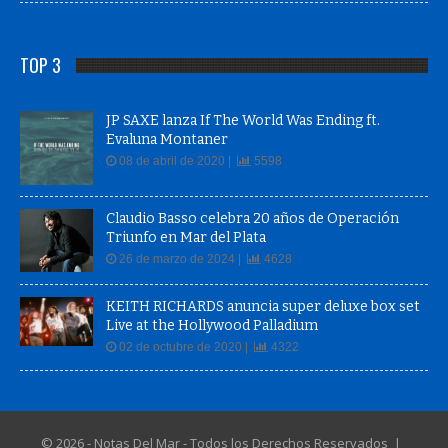
TOP 3
JP SAXE lanza If The World Was Ending ft.
Evaluna Montaner
08 de abril de 2020 |
5598
Claudio Basso celebra 20 años de Operación
Triunfo en Mar del Plata
26 de marzo de 2024 |
4628
KEITH RICHARDS anuncia super deluxe box set
Live at the Hollywood Palladium
02 de octubre de 2020 |
4322
© 2026 - Notas Del Mar - Todos los Derechos Reservados |