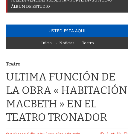
J
U
L
I
E
T
A
V
E
N
E
G
A
S
P
R
E
S
E
N
T
A
«
N
O
R
T
E
Ñ
A
»
S
U
N
U
E
V
O
Á
L
B
U
M
D
E
E
S
T
U
D
I
O
USTED ESTA AQUI
Início
→
Notícias
→
Teatro
Teatro
ULTIMA FUNCIÓN DE
LA OBRA « HABITACIÓN
MACBETH » EN EL
TEATRO TRONADOR