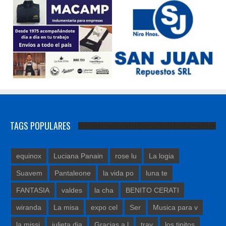
TAGS POPULARES
equinox
Luciana Panain
rose lu
La logia
Suavem
Pantaleone
la vida po
luna te
FANTASIA
valdes
la cha
BENITO CERATI
wiranda
La misa
expo cel
Ser
Musica para v
la missi
julieta dia
Gracias a l
trav
los tipitos