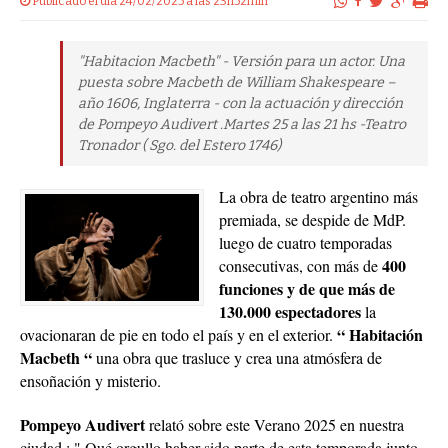
Publicado el dia 24/02/2025 a las 23h52min
"Habitacion Macbeth" - Versión para un actor. Una
puesta sobre Macbeth de William Shakespeare –
año 1606, Inglaterra - con la actuación y dirección
de Pompeyo Audivert .Martes 25 a las 21 hs -Teatro
Tronador ( Sgo. del Estero 1746)
La obra de teatro argentino más
premiada, se despide de MdP.
luego de cuatro temporadas
400
consecutivas, con más de
funciones y de que más de
130.000 espectadores
la
“ Habitación
ovacionaran de pie en todo el país y en el exterior.
Macbeth “
una obra que trasluce y crea una atmósfera de
ensoñación y misterio.
Pompeyo Audivert
relató sobre este Verano 2025 en nuestra
ciudad : " Qué orgullo haber sido parte de esta temporada junto