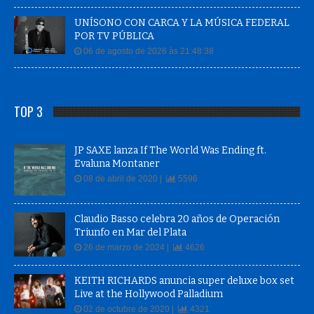
UNÍSONO CON CARCA Y LA MÚSICA FEDERAL
POR TV PÚBLICA
06 de agosto de 2026 às 21:48:38
TOP 3
JP SAXE lanza If The World Was Ending ft.
Evaluna Montaner
08 de abril de 2020 |
5596
Claudio Basso celebra 20 años de Operación
Triunfo en Mar del Plata
26 de marzo de 2024 |
4626
KEITH RICHARDS anuncia super deluxe box set
Live at the Hollywood Palladium
02 de octubre de 2020 |
4321