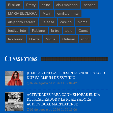
El sillon
Pretty
shine
clau maldona
beatles
MARIA BECERRA
Marili
emilia en mar
alejandro carrara
La sasa
casi no
bioma
festival inte
Fabiana
la tro
auto
Cuest
leo bruno
Drexle
Miguel
Gutman
rond
ÚLTIMAS NOTÍCIAS
JULIETA VENEGAS PRESENTA «NORTEÑA» SU
NUEVO ÁLBUM DE ESTUDIO
07 de agosto de 2026 às 02:04:42
ACTIVIDADES PARA CONMEMORAR EL DÍA
DEL REALIZADOR Y LA REALIZADORA
AUDIOVISUAL MARPLATENSE
06 de agosto de 2026 às 22:15:06