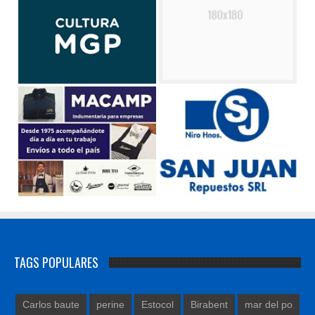
TAGS POPULARES
Carlos baute
perine
Estocol
Birabent
mar del po