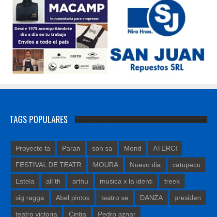
TAGS POPULARES
Proyecto ta
Paran
son sa
Mond
ATERCI
FESTIVAL DE TEATR
MOURA
Nuevo dia
catupecu
Estela
all th
arthu
musica x la identi
treek
sig ragga
Abel pintos
teatro se
DANZA
presiden
teatro victoria
Cintia
Pedro aznar