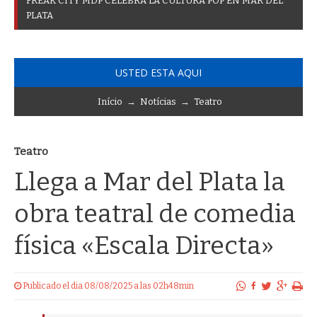
F
R
E
A
K
C
I
T
Y
M
D
P
C
E
L
E
B
R
A
L
A
C
U
L
T
U
R
A
P
O
P
E
N
M
A
R
D
E
L
P
L
A
T
A
USTED ESTA AQUI
Início
→
Notícias
→
Teatro
Teatro
Llega a Mar del Plata la
obra teatral de comedia
física «Escala Directa»
Publicado el dia 08/08/2025 a las 02h48min