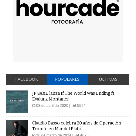
FACEBOOK
POPULARES
ÚLTIMAS
JP SAXE lanza If The World Was Ending ft.
Evaluna Montaner
08 de abril de 2020 |
5594
Claudio Basso celebra 20 años de Operación
Triunfo en Mar del Plata
26 de marzo de 2024 |
4625