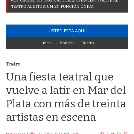
«
L
A
V
A
R
G
A
S
,
U
N
M
U
S
I
C
A
L
S
O
B
R
E
C
H
A
V
E
L
A
»
V
U
E
L
V
E
A
L
T
E
A
T
R
O
A
U
D
I
T
O
R
I
U
M
E
N
F
U
N
C
I
Ó
N
Ú
N
I
C
A
USTED ESTA AQUI
Início
→
Notícias
→
Teatro
Teatro
Una fiesta teatral que
vuelve a latir en Mar del
Plata con más de treinta
artistas en escena