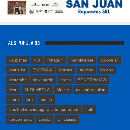
TAGS POPULARES
Cruz man
turf
Patagoni
marplatense
groove ar
Maria be
ESCENA A
Corona
Adictos
No dou
Matambr
maxi pardo
bresh
SONORAMICO
Mori
AL DI MEOLA
Medite
alejandro pollon
mora
lern
juanse
Les Luthiers inaugura la temporada d
natti
roque narva
Desha
Un clasico