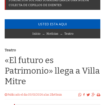
F
U
N
D
A
C
I
Ó
N
S
O
L
M
Á
S
S
O
N
R
I
S
A
S
L
A
N
Z
A
U
N
A
N
U
E
V
A
C
O
L
E
C
T
A
D
E
C
E
P
I
L
L
O
S
D
E
D
I
E
N
T
E
S
USTED ESTA AQUI
Início
→
Notícias
→
Teatro
Teatro
«El futuro es
Patrimonio» llega a Villa
Mitre
Publicado el dia 03/01/2026 a las 21h45min