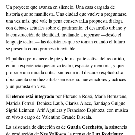
Un proyecto que avanza en silencio. Una casa cargada de
historia que se manifiesta. Una ciudad que vuelve a preguntarse,
una vez más, qué vale la pena conservar.La propuesta dialoga
con debates actuales sobre el patrimonio, el desarrollo urbano y
la construcción de identidad, invitando a repensar —desde el
lenguaje teatral— las decisiones que se toman cuando el futuro
se presenta como promesa inevitable.
El público permanece de pie y forma parte activa del recorrido,
en una experiencia que cruza teatro, espacio y memoria, y que
propone una mirada crítica sin recurrir al discurso explícito.La
obra cuenta con diez artistas en escena: nueve actores y actrices
y un pianista en vivo.
El elenco está integrado
por Florencia Rossi, María Bernatene,
Mariela Ferrari, Denisse Laub, Clarisa Aiace, Santiago Guigue,
Sigrid Leinnen, Arif Aguilera y Francisco Espinoza, con música
en vivo a cargo de Valentino Grande Discala.
Guada Cecchetto,
La asistencia de dirección es de
la asistencia
Nes Valfosca,
Luz Rodríguez
de producción de
la prensa de