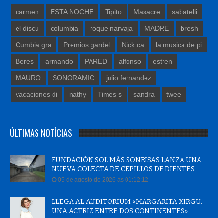
carmen
ESTA NOCHE
Tipito
Masacre
sabatelli
el discu
columbia
roque narvaja
MADRE
bresh
Cumbia gra
Premios gardel
Nick ca
la musica de pi
Beres
armando
PARED
alfonso
estren
MAURO
SONORAMIC
julio fernandez
vacaciones di
nathy
Times s
sandra
twee
ÚLTIMAS NOTÍCIAS
FUNDACIÓN SOL MÁS SONRISAS LANZA UNA
NUEVA COLECTA DE CEPILLOS DE DIENTES
05 de agosto de 2026 às 01:12:12
LLEGA AL AUDITORIUM «MARGARITA XIRGU.
UNA ACTRIZ ENTRE DOS CONTINENTES»