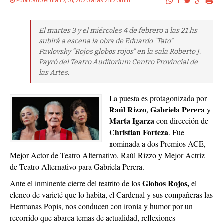
Publicado el dia 19/01/2026 a las 21h26min
El martes 3 y el miércoles 4 de febrero a las 21 hs
subirá a escena la obra de Eduardo “Tato”
Pavlovsky “Rojos globos rojos” en la sala Roberto J.
Payró del Teatro Auditorium Centro Provincial de
las Artes.
La puesta es protagonizada por
Raúl Rizzo, Gabriela Perera
y
Marta Igarza
con dirección de
Christian Forteza
. Fue
nominada a dos Premios ACE,
Mejor Actor de Teatro Alternativo, Raúl Rizzo y Mejor Actríz
de Teatro Alternativo para Gabriela Perera.
Globos Rojos,
Ante el inminente cierre del teatrito de los
el
elenco de varieté que lo habita, el Cardenal y sus compañeras las
Hermanas Popis, nos conducen con ironía y humor por un
recorrido que abarca temas de actualidad, reflexiones