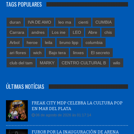
TAGS POPULARES
duran
IVA DE AMO
leo ma
cienti
CUMBIA
Carrara
andres
Los ine
LEO
Abre
chis
Arbol
heroe
leila
bruno lipp
columbia
ari flores
wich
Bajo tera
linxes
El secreto
club del tam
MARKY
CENTRO CULTURAL B
wilo
ÚLTIMAS NOTÍCIAS
FREAK CITY MDP CELEBRA LA CULTURA POP
EN MAR DEL PLATA
06 de agosto de 2026 às 01:17:14
FUROR POR LA INAUGURACIÓN DE ARENA