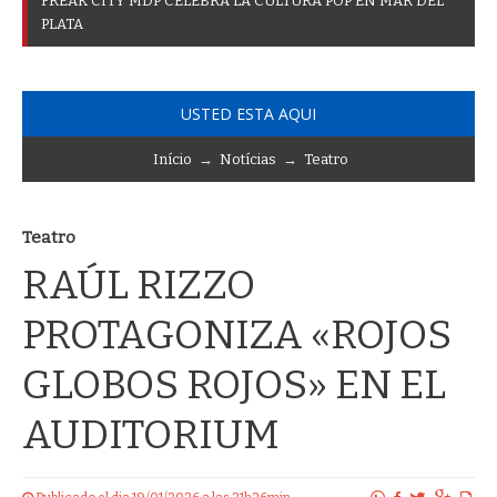
F
R
E
A
K
C
I
T
Y
M
D
P
C
E
L
E
B
R
A
L
A
C
U
L
T
U
R
A
P
O
P
E
N
M
A
R
D
E
L
P
L
A
T
A
USTED ESTA AQUI
Início
→
Notícias
→
Teatro
Teatro
RAÚL RIZZO
PROTAGONIZA «ROJOS
GLOBOS ROJOS» EN EL
AUDITORIUM