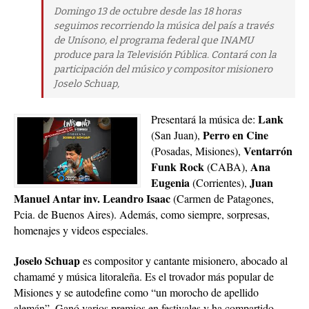
Domingo 13 de octubre desde las 18 horas
seguimos recorriendo la música del país a través
de Unísono, el programa federal que INAMU
produce para la Televisión Pública. Contará con la
participación del músico y compositor misionero
Joselo Schuap,
Lank
Presentará la música de:
Perro en Cine
(San Juan),
Ventarrón
(Posadas, Misiones),
Funk
Rock
Ana
(CABA),
Eugenia
Juan
(Corrientes),
Manuel Antar inv. Leandro Isaac
(Carmen de Patagones,
Pcia. de Buenos Aires). Además, como siempre, sorpresas,
homenajes y videos especiales.
Joselo Schuap
es compositor y cantante misionero, abocado al
chamamé y música litoraleña. Es el trovador más popular de
Misiones y se autodefine como “un morocho de apellido
alemán”. Ganó varios premios en festivales y ha compartido