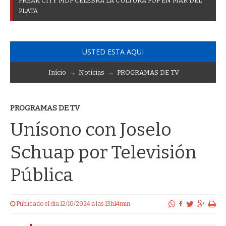
F
R
E
A
K
C
I
T
Y
M
D
P
C
E
L
E
B
R
A
L
A
C
U
L
T
U
R
A
P
O
P
E
N
M
A
R
D
E
L
P
L
A
T
A
USTED ESTA AQUI
Início
→
Notícias
→
PROGRAMAS DE TV
PROGRAMAS DE TV
Unísono con Joselo
Schuap por Televisión
Pública
Publicado el dia 12/10/2024 a las 13h14min