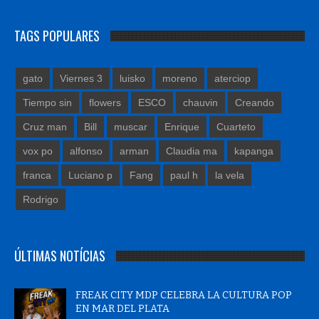
TAGS POPULARES
gato
Viernes 3
luisko
moreno
aterciop
Tiempo sin
flowers
ESCO
chauvin
Creando
Cruz man
Bill
muscar
Enrique
Cuarteto
vox po
alfonso
arman
Claudia ma
kapanga
franca
Luciano p
Fang
paul h
la vela
Rodrigo
ÚLTIMAS NOTÍCIAS
FREAK CITY MDP CELEBRA LA CULTURA POP
EN MAR DEL PLATA