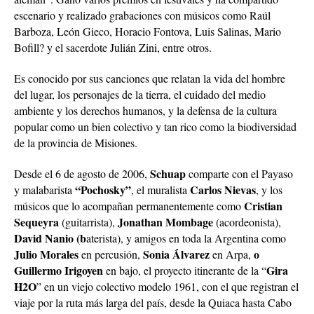
escenario y realizado grabaciones con músicos como Raúl
Barboza, León Gieco, Horacio Fontova, Luis Salinas, Mario
Bofill? y el sacerdote Julián Zini, entre otros.
Es conocido por sus canciones que relatan la vida del hombre
del lugar, los personajes de la tierra, el cuidado del medio
ambiente y los derechos humanos, y la defensa de la cultura
popular como un bien colectivo y tan rico como la biodiversidad
de la provincia de Misiones.
Schuap
Desde el 6 de agosto de 2006,
comparte con el Payaso
“Pochosky”
Carlos Nievas
y malabarista
, el muralista
, y los
Cristian
músicos que lo acompañan permanentemente como
Sequeyra
Jonathan Mombage
(guitarrista),
(acordeonista),
David Nanio (b
aterista), y amigos en toda la Argentina como
Julio Morales
Sonia Álvarez
o
en percusión,
en Arpa,
Guillermo Irigoyen
Gira
en bajo, el proyecto itinerante de la “
H2O
” en un viejo colectivo modelo 1961, con el que registran el
viaje por la ruta más larga del país, desde la Quiaca hasta Cabo