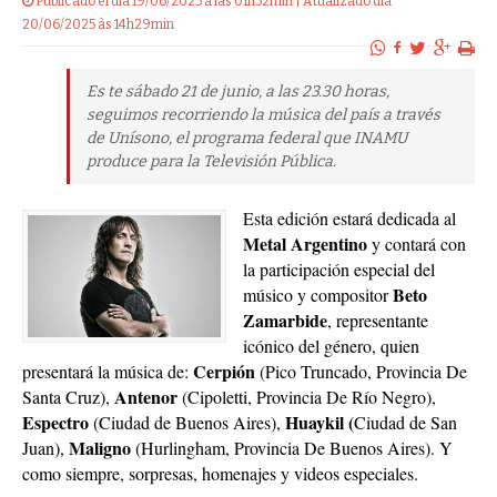
Publicado el dia 19/06/2025 a las 01h52min | Atualizado dia
20/06/2025 às 14h29min
Es te sábado 21 de junio, a las 23.30 horas,
seguimos recorriendo la música del país a través
de Unísono, el programa federal que INAMU
produce para la Televisión Pública.
Esta edición estará dedicada al
Metal Argentino
y contará con
la participación especial del
Beto
músico y compositor
Zamarbide
, representante
icónico del género, quien
Cerpión
presentará la música de:
(Pico Truncado, Provincia De
Antenor
Santa Cruz),
(Cipoletti, Provincia De Río Negro),
Espectro
Huaykil (
(Ciudad de Buenos Aires),
Ciudad de San
Maligno
Juan),
(Hurlingham, Provincia De Buenos Aires). Y
como siempre, sorpresas, homenajes y videos especiales.