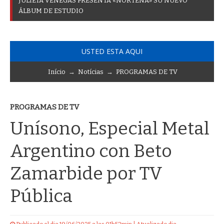
J
U
L
I
E
T
A
V
E
N
E
G
A
S
P
R
E
S
E
N
T
A
«
N
O
R
T
E
Ñ
A
»
S
U
N
U
E
V
O
Á
L
B
U
M
D
E
E
S
T
U
D
I
O
USTED ESTA AQUI
Início
→
Notícias
→
PROGRAMAS DE TV
PROGRAMAS DE TV
Unísono, Especial Metal
Argentino con Beto
Zamarbide por TV
Pública