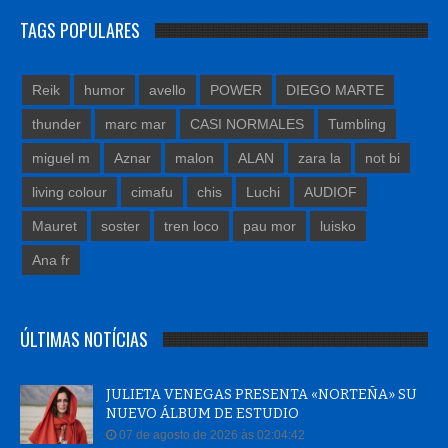
TAGS POPULARES
Reik
humor
avello
POWER
DIEGO MARTE
thunder
marc mar
CASI NORMALES
Tumbling
miguel m
Aznar
malon
ALAN
zara la
not bi
living colour
cimafu
chis
Luchi
AUDIOF
Mauret
soster
tren loco
pau mor
luisko
Ana fr
ÚLTIMAS NOTÍCIAS
JULIETA VENEGAS PRESENTA «NORTEÑA» SU
NUEVO ÁLBUM DE ESTUDIO
07 de agosto de 2026 às 02:04:42