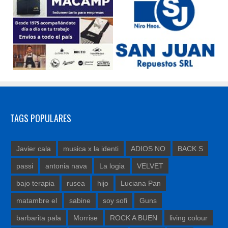
TAGS POPULARES
Javier cala
musica x la identi
ADIOS NO
BACK S
passi
antonia nava
La logia
VELVET
bajo terapia
rusea
hijo
Luciana Pan
matambre el
sabine
soy sofi
Guns
barbarita pala
Morrise
ROCK A BUEN
living colour