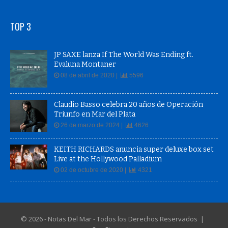
TOP 3
JP SAXE lanza If The World Was Ending ft.
Evaluna Montaner
08 de abril de 2020 |
5596
Claudio Basso celebra 20 años de Operación
Triunfo en Mar del Plata
26 de marzo de 2024 |
4626
KEITH RICHARDS anuncia super deluxe box set
Live at the Hollywood Palladium
02 de octubre de 2020 |
4321
© 2026 - Notas Del Mar - Todos los Derechos Reservados |