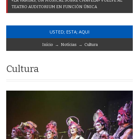
«
L
A
V
A
R
G
A
S
,
U
N
M
U
S
I
C
A
L
S
O
B
R
E
C
H
A
V
E
L
A
»
V
U
E
L
V
E
A
L
T
E
A
T
R
O
A
U
D
I
T
O
R
I
U
M
E
N
F
U
N
C
I
Ó
N
Ú
N
I
C
A
USTED; ESTA; AQUI
Início
→
Notícias
→
Cultura
Cultura