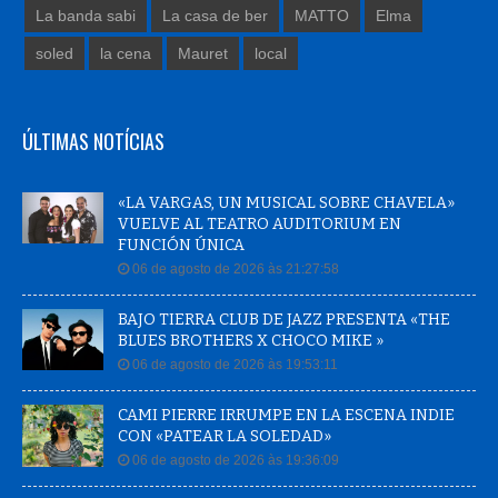
La banda sabi
La casa de ber
MATTO
Elma
soled
la cena
Mauret
local
ÚLTIMAS NOTÍCIAS
«LA VARGAS, UN MUSICAL SOBRE CHAVELA»
VUELVE AL TEATRO AUDITORIUM EN
FUNCIÓN ÚNICA
06 de agosto de 2026 às 21:27:58
BAJO TIERRA CLUB DE JAZZ PRESENTA «THE
BLUES BROTHERS X CHOCO MIKE »
06 de agosto de 2026 às 19:53:11
CAMI PIERRE IRRUMPE EN LA ESCENA INDIE
CON «PATEAR LA SOLEDAD»
06 de agosto de 2026 às 19:36:09