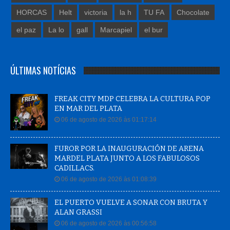
HORCAS
Helt
victoria
la h
TU FA
Chocolate
el paz
La lo
gall
Marcapiel
el bur
ÚLTIMAS NOTÍCIAS
FREAK CITY MDP CELEBRA LA CULTURA POP
EN MAR DEL PLATA
06 de agosto de 2026 às 01:17:14
FUROR POR LA INAUGURACIÓN DE ARENA
MARDEL PLATA JUNTO A LOS FABULOSOS
CADILLACS.
06 de agosto de 2026 às 01:08:39
EL PUERTO VUELVE A SONAR CON BRUTA Y
ALAN GRASSI
06 de agosto de 2026 às 00:56:58