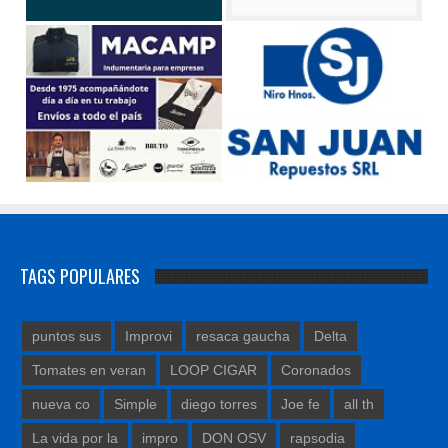
TAGS POPULARES
puntos sus
Improvi
resaca gaucha
Delta
Tomates en veran
LOOP CIGAR
Coronados
nueva co
Simple
diego torres
Joe fe
all th
La vida por la
impro
DON OSV
rapsodia