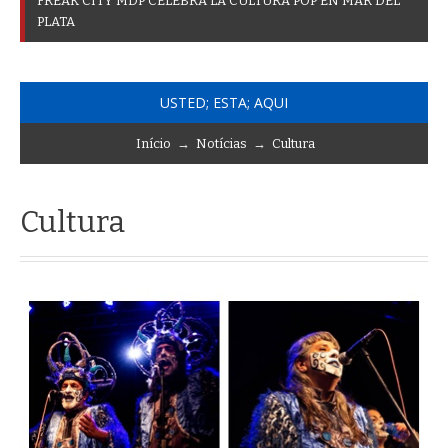
F
U
R
O
R
P
O
R
L
A
I
N
A
_
USTED; ESTA; AQUI
Início
→
Notícias
→
Cultura
Cultura