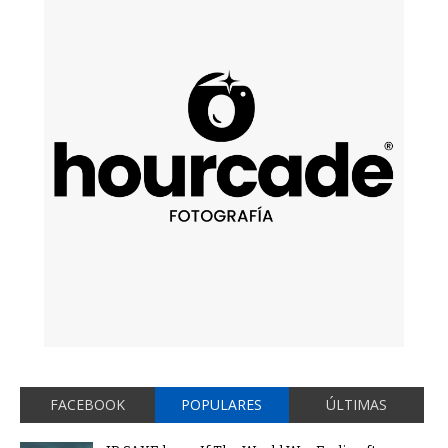
FACEBOOK
POPULARES
ÚLTIMAS
JP SAXE lanza If The World Was Ending ft.