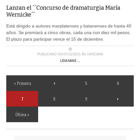
Lanzan el ´´Concurso de dramaturgia María
Wernicke´´
Está dirigido a autores marplatenses y batanenses de hasta 40
años. Se premiará a cinco obras, cada una con diez mil pesos.
El plazo para participar vence el 15 de diciembre.
PUBLICADO DIA 07/11/2021 ÀS 14H21MIN
LEIA MAIS ...
« Primeira
5
6
7
8
9
Última »