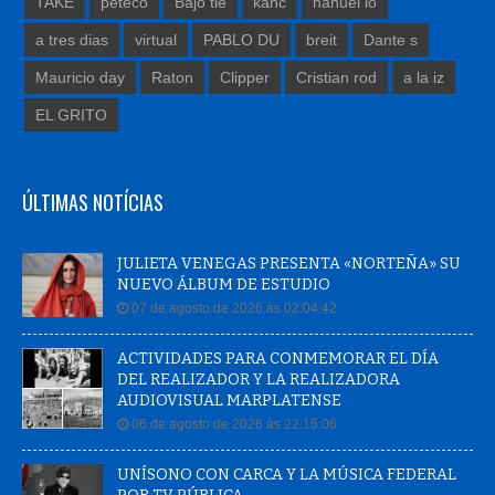
a tres dias
virtual
PABLO DU
breit
Dante s
Mauricio day
Raton
Clipper
Cristian rod
a la iz
EL GRITO
ÚLTIMAS NOTÍCIAS
JULIETA VENEGAS PRESENTA «NORTEÑA» SU
NUEVO ÁLBUM DE ESTUDIO
07 de agosto de 2026 às 02:04:42
ACTIVIDADES PARA CONMEMORAR EL DÍA
DEL REALIZADOR Y LA REALIZADORA
AUDIOVISUAL MARPLATENSE
06 de agosto de 2026 às 22:15:06
UNÍSONO CON CARCA Y LA MÚSICA FEDERAL
POR TV PÚBLICA