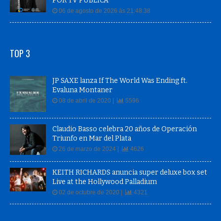
06 de agosto de 2026 às 21:48:38
TOP 3
JP SAXE lanza If The World Was Ending ft.
Evaluna Montaner
08 de abril de 2020 |
5596
Claudio Basso celebra 20 años de Operación
Triunfo en Mar del Plata
26 de marzo de 2024 |
4626
KEITH RICHARDS anuncia super deluxe box set
Live at the Hollywood Palladium
02 de octubre de 2020 |
4321