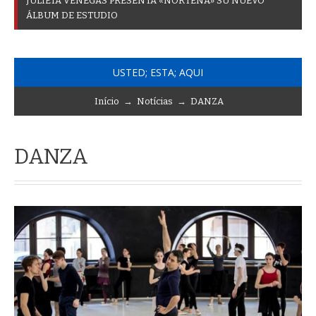
A
C
T
I
V
I
D
A
D
E
S
P
A
R
A
C
O
N
M
E
M
O
R
_
USTED; ESTA; AQUI
Início
→
Notícias
→
DANZA
DANZA