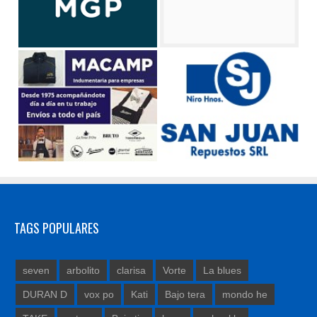
TAGS POPULARES
seven
arbolito
clarisa
Vorte
La blues
DURAN D
vox po
Kati
Bajo tera
mondo he
TAKE
peteco
Bajo tie
kanc
nahuel lo