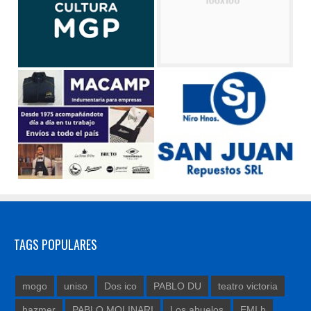
TAGS POPULARES
mogo
uniso
Dos ico
PABLO DU
teatro victoria
hazmer
PABLO MOLINARI
Los abuelos
EMI b