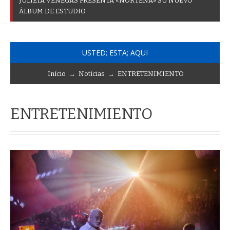
J
U
L
I
E
T
A
V
E
N
E
G
A
S
P
R
E
S
E
N
T
A
«
N
O
R
T
E
Ñ
A
»
S
U
N
U
E
V
O
Á
L
B
U
M
D
E
E
S
T
U
D
I
O
USTED; ESTA; AQUI
Início
→
Notícias
→
ENTRETENIMIENTO
ENTRETENIMIENTO