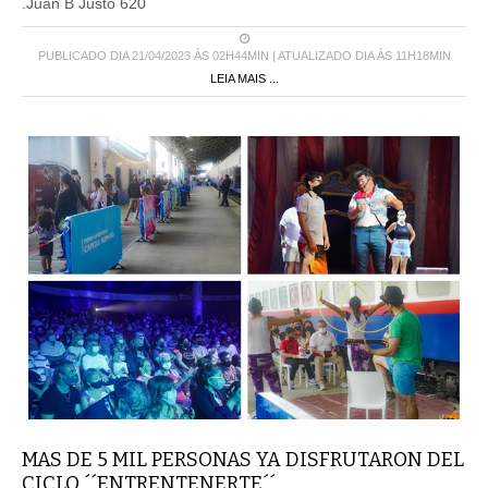
.Juan B Justo 620
PUBLICADO DIA 21/04/2023 ÀS 02H44MIN | ATUALIZADO DIA ÀS 11H18MIN
LEIA MAIS ...
MAS DE 5 MIL PERSONAS YA DISFRUTARON DEL
CICLO ´´ENTRENTENERTE´´