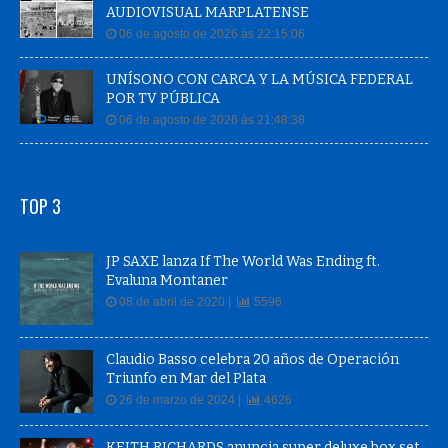
AUDIOVISUAL MARPLATENSE
06 de agosto de 2026 às 22:15:06
UNÍSONO CON CARCA Y LA MÚSICA FEDERAL
POR TV PÚBLICA
06 de agosto de 2026 às 21:48:38
TOP 3
JP SAXE lanza If The World Was Ending ft.
Evaluna Montaner
08 de abril de 2020 |
5596
Claudio Basso celebra 20 años de Operación
Triunfo en Mar del Plata
26 de marzo de 2024 |
4626
KEITH RICHARDS anuncia super deluxe box set