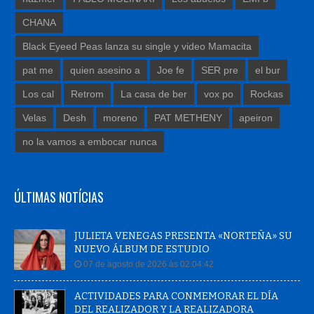
CHANA
Black Eyeed Peas lanza su single y video Mamacita
pat me
quien asesino a
Joe fe
SER pre
el bur
Los cal
Retrom
La casa de ber
vox po
Rockas
Velas
Desh
moreno
PAT METHENY
apeiron
no la vamos a embocar nunca
ÚLTIMAS NOTÍCIAS
JULIETA VENEGAS PRESENTA «NORTEÑA» SU
NUEVO ÁLBUM DE ESTUDIO
07 de agosto de 2026 às 02:04:42
ACTIVIDADES PARA CONMEMORAR EL DÍA
DEL REALIZADOR Y LA REALIZADORA