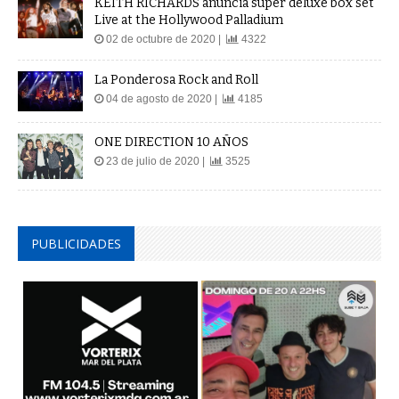
KEITH RICHARDS anuncia super deluxe box set
Live at the Hollywood Palladium
02 de octubre de 2020 |
4322
La Ponderosa Rock and Roll
04 de agosto de 2020 |
4185
ONE DIRECTION 10 AÑOS
23 de julio de 2020 |
3525
PUBLICIDADES