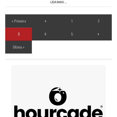
LEIA MAIS ...
« Primeira
1
2
3
4
5
Última »