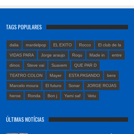
TAGS POPULARES
dalia
mardelpop
EL EXITO
Rocco
El club de la
VIDAS PARA
Jorge araujo
Roqu
Made in
entre
dinos
Steve vai
Suavem
QUE PAR D
TEATRO COLON
Mayer
ESTA PASANDO
bere
Marcelo moura
El futuro
Sonar
JORGE ROJAS
heroe
Ronda
Bon j
Yami saf
Vetu
ÚLTIMAS NOTÍCIAS