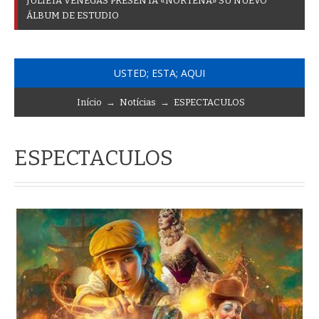
J
U
L
I
E
T
A
V
E
N
E
G
A
S
P
R
E
S
E
N
T
A
«
N
O
R
T
E
Ñ
A
»
S
U
N
U
E
V
O
Á
L
B
U
M
D
E
E
S
T
U
D
I
O
USTED; ESTA; AQUI
Início
→
Notícias
→
ESPECTACULOS
ESPECTACULOS