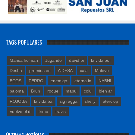
TAGS POPULARES
Marisa holman
Jugando
david bi
la vida por
Desha
premios en
A DESA
cala
Malevo
ECOS
FERRO
enemigo
eterna in
NABHI
paloma
Brun
roque
mapu
colu
bien ar
ROJOBA
la vida ba
sig ragga
shelly
aterciop
Vuelve el di
trimo
travis