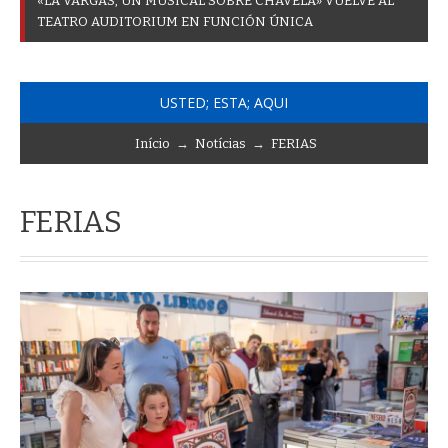
«
L
A
V
A
R
G
A
S
,
U
N
M
U
S
I
C
A
L
S
O
B
R
E
C
H
A
V
E
L
A
»
V
U
E
L
V
E
A
L
T
E
A
T
R
O
A
U
D
I
T
O
R
I
U
M
E
N
F
U
N
C
I
Ó
N
Ú
N
I
C
A
USTED; ESTA; AQUI
Início
→
Notícias
→
FERIAS
FERIAS