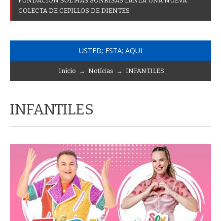
F
U
N
D
A
C
I
Ó
N
S
O
L
M
Á
S
S
O
N
R
I
S
A
S
L
A
N
Z
A
U
N
A
N
U
E
V
A
C
O
L
E
C
T
A
D
E
C
E
P
I
L
L
O
S
D
E
D
I
E
N
T
E
S
USTED; ESTA; AQUI
Início
→
Notícias
→
INFANTILES
INFANTILES