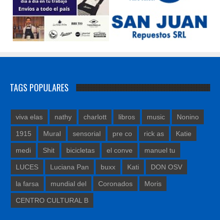
TAGS POPULARES
viva elas
nathy
charlott
libros
music
Nonino
1915
Mural
sensorial
pre co
rick as
Katie
medi
Shit
bicicletas
el conve
manuel tu
LUCES
Luciana Pan
buxx
Kati
DON OSV
la farsa
mundial del
Coronados
Moris
CENTRO CULTURAL B