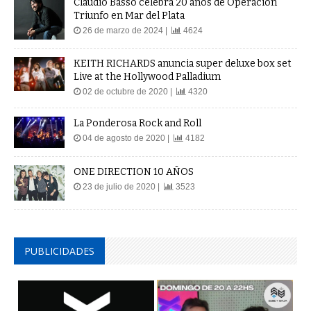
Claudio Basso celebra 20 años de Operación
Triunfo en Mar del Plata
26 de marzo de 2024 |
4624
KEITH RICHARDS anuncia super deluxe box set
Live at the Hollywood Palladium
02 de octubre de 2020 |
4320
La Ponderosa Rock and Roll
04 de agosto de 2020 |
4182
ONE DIRECTION 10 AÑOS
23 de julio de 2020 |
3523
PUBLICIDADES