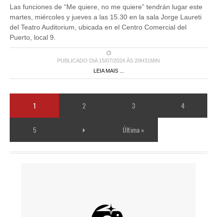
Las funciones de “Me quiere, no me quiere” tendrán lugar este
martes, miércoles y jueves a las 15.30 en la sala Jorge Laureti
del Teatro Auditorium, ubicada en el Centro Comercial del
Puerto, local 9.
PUBLICADO DIA 15/07/2024 ÀS 20H31MIN
LEIA MAIS ...
1
2
3
4
5
Última »