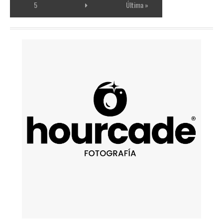
5
Última »