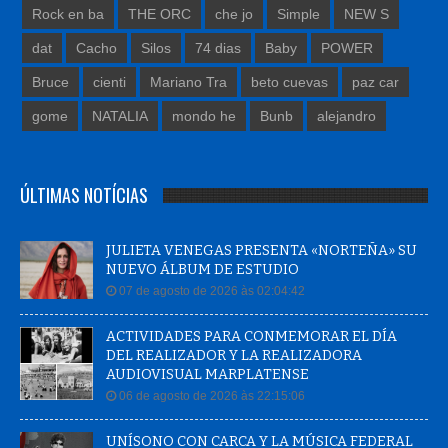
Rock en ba
THE ORC
che jo
Simple
NEW S
dat
Cacho
Silos
74 dias
Baby
POWER
Bruce
cienti
Mariano Tra
beto cuevas
paz car
gome
NATALIA
mondo he
Bunb
alejandro
ÚLTIMAS NOTÍCIAS
JULIETA VENEGAS PRESENTA «NORTEÑA» SU
NUEVO ÁLBUM DE ESTUDIO
07 de agosto de 2026 às 02:04:42
ACTIVIDADES PARA CONMEMORAR EL DÍA
DEL REALIZADOR Y LA REALIZADORA
AUDIOVISUAL MARPLATENSE
06 de agosto de 2026 às 22:15:06
UNÍSONO CON CARCA Y LA MÚSICA FEDERAL