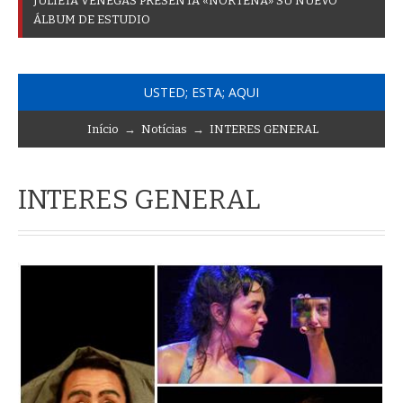
J
U
L
I
E
T
A
V
E
N
E
G
A
S
P
R
E
S
E
N
T
A
«
N
O
R
T
E
Ñ
A
»
S
U
N
U
E
V
O
Á
L
B
U
M
D
E
E
S
T
U
D
I
O
USTED; ESTA; AQUI
Início
→
Notícias
→
INTERES GENERAL
INTERES GENERAL