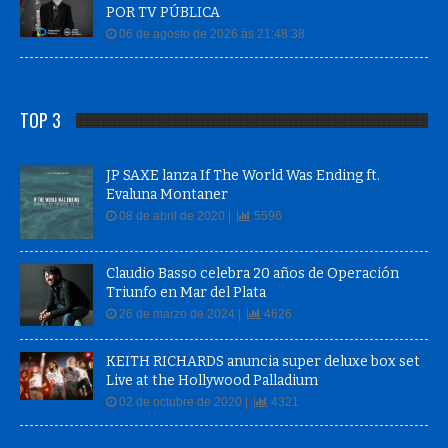
POR TV PÚBLICA
06 de agosto de 2026 às 21:48:38
TOP 3
JP SAXE lanza If The World Was Ending ft.
Evaluna Montaner
08 de abril de 2020 |
5596
Claudio Basso celebra 20 años de Operación
Triunfo en Mar del Plata
26 de marzo de 2024 |
4626
KEITH RICHARDS anuncia super deluxe box set
Live at the Hollywood Palladium
02 de octubre de 2020 |
4321