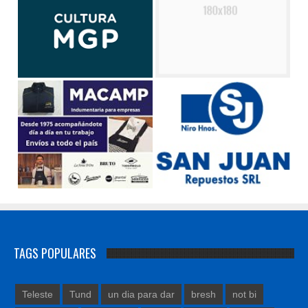
TAGS POPULARES
Teleste
Tund
un dia para dar
bresh
not bi